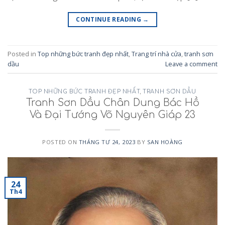
CONTINUE READING
→
Posted in
Top những bức tranh đẹp nhất
,
Trang trí nhà cửa
,
tranh sơn
dầu
Leave a comment
TOP NHỮNG BỨC TRANH ĐẸP NHẤT
,
TRANH SƠN DẦU
Tranh Sơn Dầu Chân Dung Bác Hồ
Và Đại Tướng Võ Nguyên Giáp 23
POSTED ON
THÁNG TƯ 24, 2023
BY
SAN HOÀNG
24
Th4