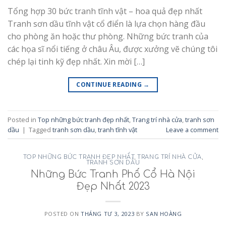
Tổng hợp 30 bức tranh tĩnh vật – hoa quả đẹp nhất
Tranh sơn dầu tĩnh vật cổ điển là lựa chọn hàng đầu
cho phòng ăn hoặc thư phòng. Những bức tranh của
các họa sĩ nổi tiếng ở châu Âu, được xưởng vẽ chúng tôi
chép lại tinh kỹ đẹp nhất. Xin mời […]
CONTINUE READING
→
Posted in
Top những bức tranh đẹp nhất
,
Trang trí nhà cửa
,
tranh sơn
dầu
|
Tagged
tranh sơn dầu
,
tranh tĩnh vật
Leave a comment
TOP NHỮNG BỨC TRANH ĐẸP NHẤT
,
TRANG TRÍ NHÀ CỬA
,
TRANH SƠN DẦU
Những Bức Tranh Phố Cổ Hà Nội
Đẹp Nhất 2023
POSTED ON
THÁNG TƯ 3, 2023
BY
SAN HOÀNG