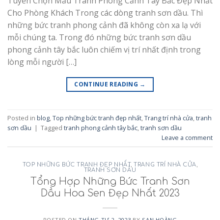
Tuyển Chọn Mẫu Tranh Phong Cảnh Tây Bắc Đẹp Nhất
Cho Phòng Khách Trong các dòng tranh sơn dầu. Thì
những bức tranh phong cảnh đã không còn xa lạ với
mỗi chúng ta. Trong đó những bức tranh sơn dầu
phong cảnh tây bắc luôn chiếm vị trí nhất định trong
lòng mỗi người […]
CONTINUE READING
→
Posted in
blog
,
Top những bức tranh đẹp nhất
,
Trang trí nhà cửa
,
tranh
sơn dầu
|
Tagged
tranh phong cảnh tây bắc
,
tranh sơn dầu
Leave a comment
TOP NHỮNG BỨC TRANH ĐẸP NHẤT
,
TRANG TRÍ NHÀ CỬA
,
TRANH SƠN DẦU
Tổng Hợp Những Bức Tranh Sơn
Dầu Hoa Sen Đẹp Nhất 2023
POSTED ON
THÁNG TƯ 2, 2023
BY
SAN HOÀNG