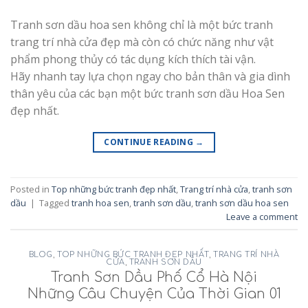
Tranh sơn dầu hoa sen không chỉ là một bức tranh
trang trí nhà cửa đẹp mà còn có chức năng như vật
phẩm phong thủy có tác dụng kích thích tài vận.
Hãy nhanh tay lựa chọn ngay cho bản thân và gia dình
thân yêu của các bạn một bức tranh sơn dầu Hoa Sen
đẹp nhất.
CONTINUE READING
→
Posted in
Top những bức tranh đẹp nhất
,
Trang trí nhà cửa
,
tranh sơn
dầu
|
Tagged
tranh hoa sen
,
tranh sơn dầu
,
tranh sơn dầu hoa sen
Leave a comment
BLOG
,
TOP NHỮNG BỨC TRANH ĐẸP NHẤT
,
TRANG TRÍ NHÀ
CỬA
,
TRANH SƠN DẦU
Tranh Sơn Dầu Phố Cổ Hà Nội
Những Câu Chuyện Của Thời Gian 01