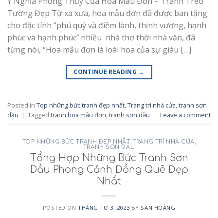
Ý Nghĩa Phong Thủy Của Hoa Mẫu Đơn – Tranh Treo
Tường Đẹp Từ xa xưa, hoa mẫu đơn đã được ban tặng
cho đặc tính “phú quý và điềm lành, thịnh vượng, hạnh
phúc và hạnh phúc”.nhiều nhà thơ thời nhà văn, đã
từng nói, “Hoa mẫu đơn là loài hoa của sự giàu […]
CONTINUE READING
→
Posted in
Top những bức tranh đẹp nhất
,
Trang trí nhà cửa
,
tranh sơn
dầu
|
Tagged
tranh hoa mẫu đơn
,
tranh sơn dầu
Leave a comment
TOP NHỮNG BỨC TRANH ĐẸP NHẤT
,
TRANG TRÍ NHÀ CỬA
,
TRANH SƠN DẦU
Tổng Hợp Những Bức Tranh Sơn
Dầu Phong Cảnh Đồng Quê Đẹp
Nhất
POSTED ON
THÁNG TƯ 3, 2023
BY
SAN HOÀNG