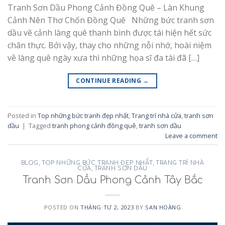
Tranh Sơn Dầu Phong Cảnh Đồng Quê – Làn Khung
Cảnh Nên Thơ Chốn Đồng Quê Những bức tranh sơn
dầu vẽ cảnh làng quê thanh bình được tái hiện hết sức
chân thực. Bởi vậy, thay cho những nỗi nhớ, hoài niệm
về làng quê ngày xưa thì những họa sĩ đa tài đã […]
CONTINUE READING
→
Posted in
Top những bức tranh đẹp nhất
,
Trang trí nhà cửa
,
tranh sơn
dầu
|
Tagged
tranh phong cảnh đồng quê
,
tranh sơn dầu
Leave a comment
BLOG
,
TOP NHỮNG BỨC TRANH ĐẸP NHẤT
,
TRANG TRÍ NHÀ
CỬA
,
TRANH SƠN DẦU
Tranh Sơn Dầu Phong Cảnh Tây Bắc
POSTED ON
THÁNG TƯ 2, 2023
BY
SAN HOÀNG