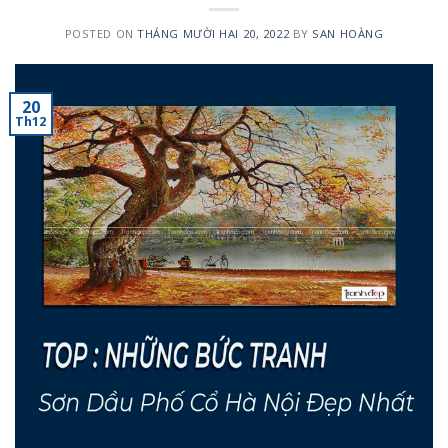
POSTED ON
THÁNG MƯỜI HAI 20, 2022
BY
SAN HOÀNG
20
Th12