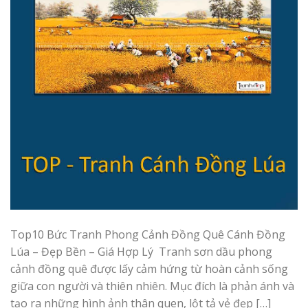
Top10 Bức Tranh Phong Cảnh Đồng Quê Cánh Đồng
Lúa – Đẹp Bền – Giá Hợp Lý Tranh sơn dầu phong
cảnh đồng quê được lấy cảm hứng từ hoàn cảnh sống
giữa con người và thiên nhiên. Mục đích là phản ánh và
tạo ra những hình ảnh thân quen, lột tả vẻ đẹp […]