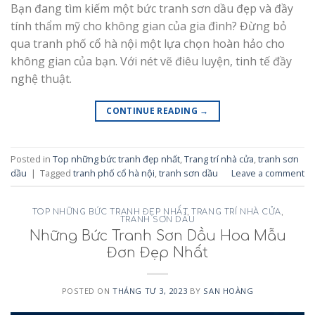
Bạn đang tìm kiếm một bức tranh sơn dầu đẹp và đầy
tính thẩm mỹ cho không gian của gia đình? Đừng bỏ
qua tranh phố cổ hà nội một lựa chọn hoàn hảo cho
không gian của bạn. Với nét vẽ điêu luyện, tinh tế đầy
nghệ thuật.
CONTINUE READING
→
Posted in
Top những bức tranh đẹp nhất
,
Trang trí nhà cửa
,
tranh sơn
dầu
|
Tagged
tranh phố cổ hà nội
,
tranh sơn dầu
Leave a comment
TOP NHỮNG BỨC TRANH ĐẸP NHẤT
,
TRANG TRÍ NHÀ CỬA
,
TRANH SƠN DẦU
Những Bức Tranh Sơn Dầu Hoa Mẫu
Đơn Đẹp Nhất
POSTED ON
THÁNG TƯ 3, 2023
BY
SAN HOÀNG