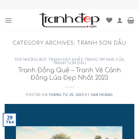
Skip
to
content
CATEGORY ARCHIVES:
TRANH SƠN DẦU
TOP NHỮNG BỨC TRANH ĐẸP NHẤT
,
TRANG TRÍ NHÀ CỬA
,
TRANH SƠN DẦU
Tranh Đồng Quê – Tranh Vẽ Cánh
Đồng Lúa Đẹp Nhất 2023
POSTED ON
THÁNG TƯ 29, 2023
BY
SAN HOÀNG
29
Th4