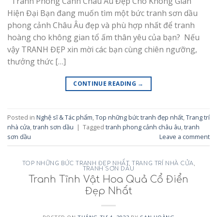
Tranh Phong Cảnh Châu Âu Đẹp Cho Không Gian
Hiện Đại Bạn đang muốn tìm một bức tranh sơn dầu
phong cảnh Châu Âu đẹp và phù hợp nhất để tranh
hoàng cho không gian tổ ấm thân yêu của bạn? Nếu
vậy TRANH ĐẸP xin mời các bạn cùng chiên ngưỡng,
thưởng thức […]
CONTINUE READING
→
Posted in
Nghệ sĩ & Tác phẩm
,
Top những bức tranh đẹp nhất
,
Trang trí
nhà cửa
,
tranh sơn dầu
|
Tagged
tranh phong cảnh châu âu
,
tranh
sơn dầu
Leave a comment
TOP NHỮNG BỨC TRANH ĐẸP NHẤT
,
TRANG TRÍ NHÀ CỬA
,
TRANH SƠN DẦU
Tranh Tĩnh Vật Hoa Quả Cổ Điển
Đẹp Nhất