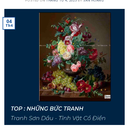
POSTED ON
THÁNG TƯ 4, 2023
BY
SAN HOÀNG
04
Th4