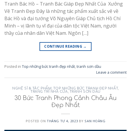
Tranh Bác Hồ – Tranh Bác Giáp Đẹp Nhất Của Xưởng
Vẽ Tranh Đẹp Đây là những tác phẩm xuất sắc vẽ về
Bác Hồ và đại tướng Võ Nguyên Giáp Chủ tịch Hồ Chí
Minh – vị lãnh tụ vĩ đại của dân tộc Việt Nam, người
thầy của nhân dân Việt Nam. Ngôn […]
CONTINUE READING
→
Posted in
Top những bức tranh đẹp nhất
,
tranh sơn dầu
Leave a comment
NGHỆ SĨ & TÁC PHẨM
,
TOP NHỮNG BỨC TRANH ĐẸP NHẤT
,
TRANG TRÍ NHÀ CỬA
,
TRANH SƠN DẦU
30 Bức Tranh Phong Cảnh Châu Âu
Đẹp Nhất
POSTED ON
THÁNG TƯ 4, 2023
BY
SAN HOÀNG