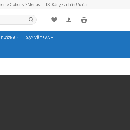
Theme Options > Menus
Đăng ký nhận Ưu đãi
N TƯỜNG
DẠY VẼ TRANH