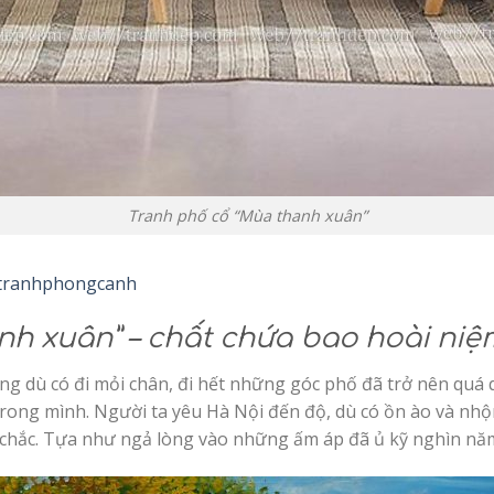
Tranh phố cổ “Mùa thanh xuân”
tranhphongcanh
nh xuân” – chất chứa bao hoài niệ
ưng dù có đi mỏi chân, đi hết những góc phố đã trở nên quá
ong mình. Người ta yêu Hà Nội đến độ, dù có ồn ào và nhộn
 chắc. Tựa như ngả lòng vào những ấm áp đã ủ kỹ nghìn nă