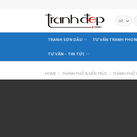
Skip
to
content
TRANH SƠN DẦU
TƯ VẤN TRANH PHO
TƯ VẤN – TIN TỨC
HOME
/
THÀNH PHỐ & KIẾN TRÚC
/
THÀNH PHỐ V