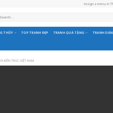
Assign a menu in 
NG THỦY
TOP TRANH ĐẸP
TRANH QUÀ TẶNG
TRANH DÁ
À KIẾN TRÚC VIỆT NAM