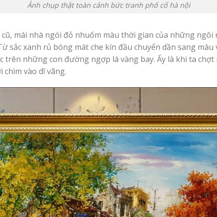
Ảnh chụp thật toàn cảnh bức tranh phố cổ hà nội
h cũ, mái nhà ngói đỏ nhuốm màu thời gian của những ngôi 
ừ sắc xanh rủ bóng mát che kín đầu chuyển dần sang màu vàn
 trên những con đường ngợp lá vàng bay. Ấy là khi ta chợt n
 chìm vào dĩ vãng.