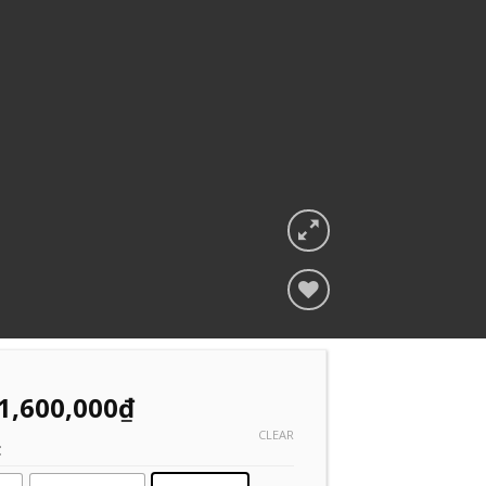
Add to
Wishlist
1,600,000
₫
CLEAR
C