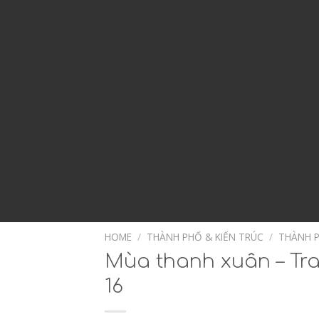
HOME
/
THÀNH PHỐ & KIẾN TRÚC
/
THÀNH P
Mùa thanh xuân – Tra
16