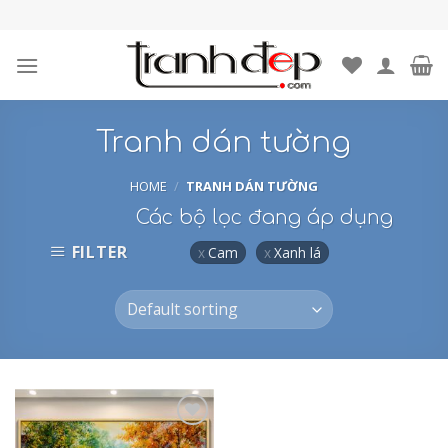
Skip
to
content
Tranh dán tường
HOME
/
TRANH DÁN TƯỜNG
Các bộ lọc đang áp dụng
FILTER
Cam
Xanh lá
Add to