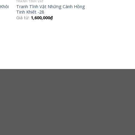
TRANH TĨNH VẬT
 Khôi
Tranh Tĩnh Vật Những Cành Hồng
Tinh Khiết -28
Giá từ:
1,600,000
₫