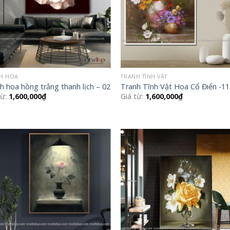
H HOA
TRANH TĨNH VẬT
h hoa hồng trắng thanh lịch – 02
Tranh Tĩnh Vật Hoa Cổ Điển -11
từ:
1,600,000
₫
Giá từ:
1,600,000
₫
Add to
Add
Wishlist
Wish