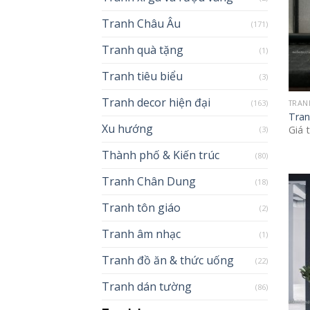
Tranh Châu Âu
(171)
Tranh quà tặng
(1)
Tranh tiêu biểu
(3)
Tranh decor hiện đại
(163)
TRAN
Tran
Xu hướng
Giá 
(3)
Thành phố & Kiến trúc
(80)
Tranh Chân Dung
(18)
Tranh tôn giáo
(2)
Tranh âm nhạc
(1)
Tranh đồ ăn & thức uống
(22)
Tranh dán tường
(86)