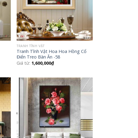
TRANH TĨNH VẬT
Tranh Tĩnh Vật Hoa Hoa Hồng Cổ
Điển Treo Bàn Ăn -58
Giá từ:
1,600,000
₫
 to
Add to
list
Wishlist