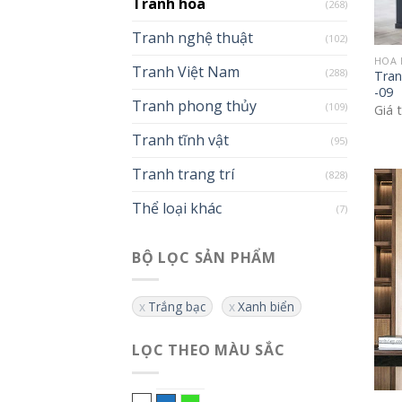
Tranh hoa
(268)
Tranh nghệ thuật
(102)
HOA
Tranh Việt Nam
(288)
Tran
-09
Tranh phong thủy
(109)
Giá 
Tranh tĩnh vật
(95)
Tranh trang trí
(828)
Thể loại khác
(7)
BỘ LỌC SẢN PHẨM
Trắng bạc
Xanh biển
LỌC THEO MÀU SẮC