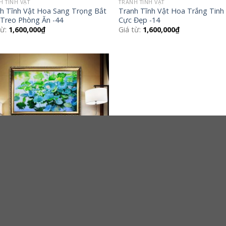
H TĨNH VẬT
TRANH TĨNH VẬT
h Tĩnh Vật Hoa Sang Trọng Bắt
Tranh Tĩnh Vật Hoa Trắng Tinh
Treo Phòng Ăn -44
Cực Đẹp -14
từ:
1,600,000
₫
Giá từ:
1,600,000
₫
Add to
Wishlist
H HOA
h vẽ phong cảnh hoa sen hiện
độc lạ
từ:
1,568,000
₫