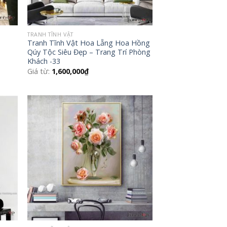
TRANH TĨNH VẬT
Tranh Tĩnh Vật Hoa Lẵng Hoa Hồng
Qúy Tộc Siêu Đẹp – Trang Trí Phòng
Khách -33
Giá từ:
1,600,000
₫
 to
Add to
list
Wishlist