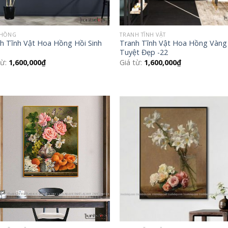
 HỒNG
TRANH TĨNH VẬT
h Tĩnh Vật Hoa Hồng Hồi Sinh
Tranh Tĩnh Vật Hoa Hồng Vàng
Tuyệt Đẹp -22
từ:
1,600,000
₫
Giá từ:
1,600,000
₫
Add to
Add
Wishlist
Wish