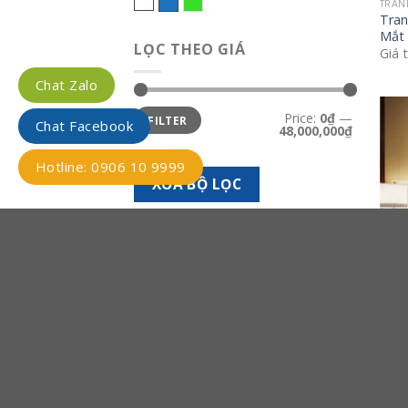
Trắng bạc
Xanh biển
Xanh lá
TRAN
Tran
Mắt 
LỌC THEO GIÁ
Giá 
Chat Zalo
Min
Max
Price:
0₫
—
FILTER
price
price
Chat Facebook
48,000,000₫
Hotline: 0906 10 9999
XÓA BỘ LỌC
TRAN
Tran
đại 
Giá 