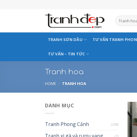
Skip
to
content
TRANH SƠN DẦU
TƯ VẤN TRANH PHO
TƯ VẤN – TIN TỨC
Tranh hoa
HOME
/
TRANH HOA
DANH MỤC
Tranh Phong Cảnh
(208)
Tranh xì gà và rượu vang
(2)