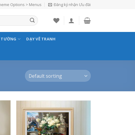
Theme Options > Menus
Đăng ký nhận Ưu đãi
N TƯỜNG
DẠY VẼ TRANH
 to
Add to
list
Wishlist