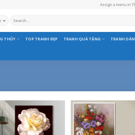
Assign a menu in 
NG THỦY
TOP TRANH ĐẸP
TRANH QUÀ TẶNG
TRANH DÁ
Add to
Add
Wishlist
Wish