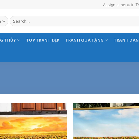
Assign a menu in 
NG THỦY
TOP TRANH ĐẸP
TRANH QUÀ TẶNG
TRANH DÁ
Add to
Add
Wishlist
Wish