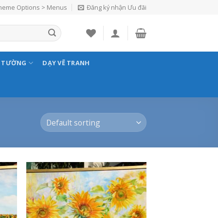
Theme Options > Menus
Đăng ký nhận Ưu đãi
N TƯỜNG
DẠY VẼ TRANH
 to
Add to
list
Wishlist