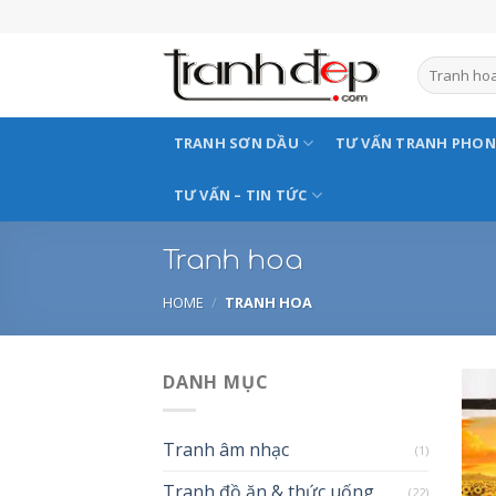
Skip
to
content
TRANH SƠN DẦU
TƯ VẤN TRANH PHO
TƯ VẤN – TIN TỨC
Tranh hoa
HOME
/
TRANH HOA
DANH MỤC
Tranh âm nhạc
(1)
Tranh đồ ăn & thức uống
(22)