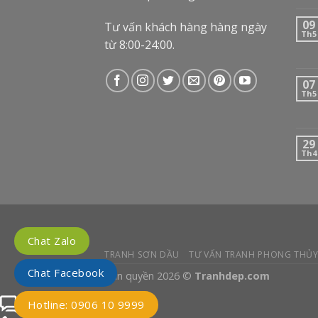
09
Tư vấn khách hàng hàng ngày
Th5
từ 8:00-24:00.
07
Th5
29
Th4
Chat Zalo
TRANH SƠN DẦU
TƯ VẤN TRANH PHONG THỦ
Chat Facebook
Bản quyền 2026 ©
Tranhdep.com
Chat Facebook với tư vấn
Hotline: 0906 10 9999