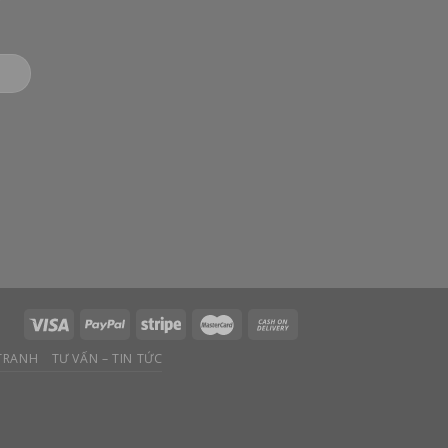
 TRANH
TƯ VẤN – TIN TỨC