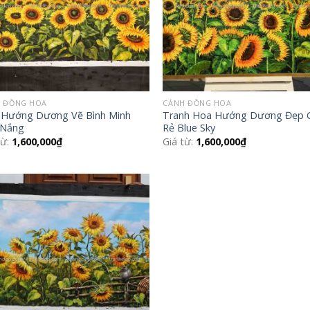
 ĐỒNG HOA
CÁNH ĐỒNG HOA
 Hướng Dương Vẽ Bình Minh
Tranh Hoa Hướng Dương Đẹp 
 Nắng
Rẻ Blue Sky
từ:
1,600,000
₫
Giá từ:
1,600,000
₫
Add to
Wishlist