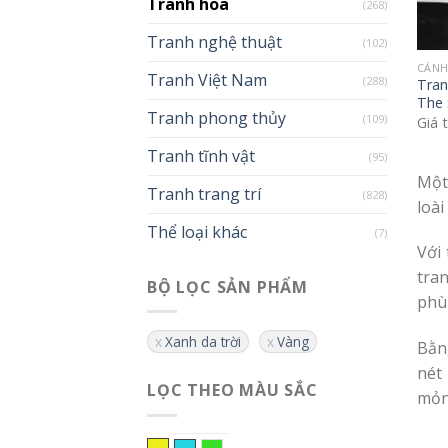
Tranh hoa
(268)
Tranh nghệ thuật
(102)
CÁNH
Tranh Việt Nam
(288)
Tra
The 
Tranh phong thủy
(109)
Giá 
Tranh tĩnh vật
(95)
Một
Tranh trang trí
(828)
loài
Thể loại khác
(7)
Với
tra
BỘ LỌC SẢN PHẨM
phù 
Xanh da trời
Vàng
Bằn
nét
LỌC THEO MÀU SẮC
mỏn