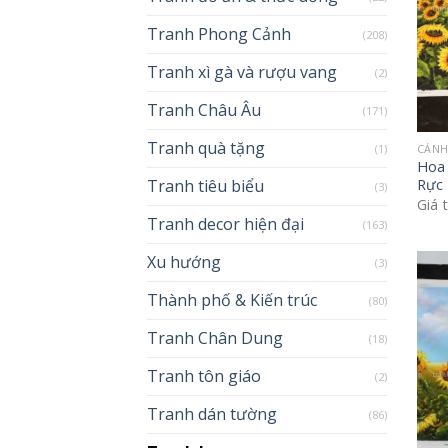
Tranh Phong Cảnh
(208)
Tranh xì gà và rượu vang
(2)
Tranh Châu Âu
(171)
Tranh quà tặng
(1)
CÁNH
Hoa
Tranh tiêu biểu
Rực
(3)
Giá 
Tranh decor hiện đại
(163)
Xu hướng
(3)
Thành phố & Kiến trúc
(80)
Tranh Chân Dung
(18)
Tranh tôn giáo
(2)
Tranh dán tường
(86)