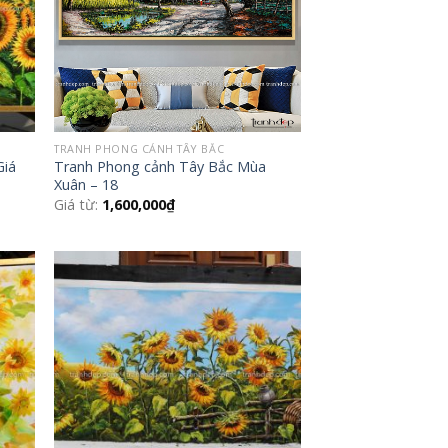
TRANH PHONG CẢNH TÂY BẮC
Giá
Tranh Phong cảnh Tây Bắc Mùa
Xuân – 18
Giá từ:
1,600,000
₫
 to
Add to
list
Wishlist