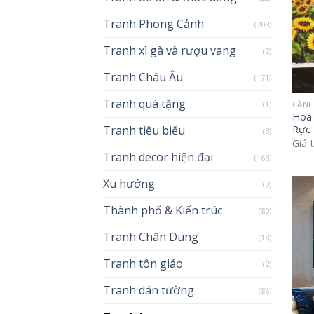
Tranh Phong Cảnh
(208)
Tranh xì gà và rượu vang
(2)
Tranh Châu Âu
(171)
Tranh quà tặng
(1)
CÁNH
Hoa
Tranh tiêu biểu
Rực
(3)
Giá 
Tranh decor hiện đại
(163)
Xu hướng
(3)
Thành phố & Kiến trúc
(80)
Tranh Chân Dung
(18)
Tranh tôn giáo
(2)
Tranh dán tường
(86)