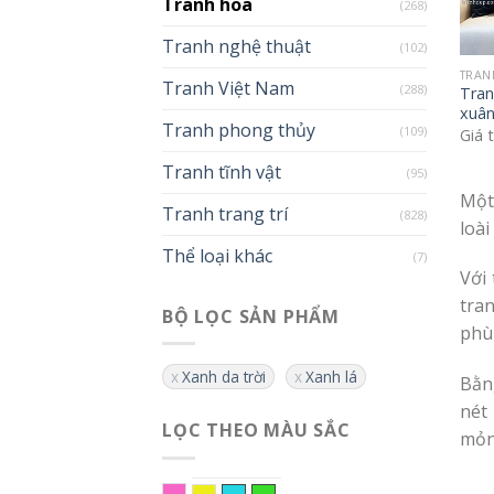
Tranh hoa
(268)
Tranh nghệ thuật
(102)
TRAN
Tranh Việt Nam
(288)
Tran
xuân
Tranh phong thủy
(109)
Giá 
Tranh tĩnh vật
(95)
Một
Tranh trang trí
(828)
loài
Thể loại khác
(7)
Với
tra
BỘ LỌC SẢN PHẨM
phù 
Xanh da trời
Xanh lá
Bằn
nét
LỌC THEO MÀU SẮC
mỏn