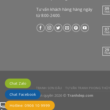
09
Tư vấn khách hàng hàng ngày
Th5
từ 8:00-24:00.
07
Th5
29
Th4
Chat Zalo
TRANH SƠN DẦU
TƯ VẤN TRANH PHONG THỦ
Chat Facebook
Bản quyền 2026 ©
Tranhdep.com
Chat Facebook với tư vấn
Hotline: 0906 10 9999