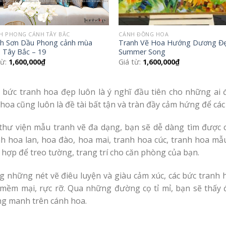
H PHONG CẢNH TÂY BẮC
CÁNH ĐỒNG HOA
h Sơn Dầu Phong cảnh mùa
Tranh Vẽ Hoa Hướng Dương Đ
 Tây Bắc – 19
Summer Song
từ:
1,600,000
₫
Giá từ:
1,600,000
₫
 bức tranh hoa đẹp luôn là ý nghĩ đầu tiên cho những ai 
 hoa cũng luôn là đề tài bất tận và tràn đầy cảm hứng để các 
 thư viện mẫu tranh vẽ đa dạng, bạn sẽ dễ dàng tìm được 
nh hoa lan, hoa đào, hoa mai, tranh hoa cúc, tranh hoa m
hợp để treo tường, trang trí cho căn phòng của bạn.
g những nét vẽ điêu luyện và giàu cảm xúc, các bức tranh 
 mềm mại, rực rỡ. Qua những đường cọ tỉ mỉ, bạn sẽ thấy
g manh trên cánh hoa.