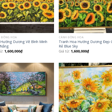
 ĐỒNG HOA
CÁNH ĐỒNG HOA
 Hướng Dương Vẽ Bình Minh
Tranh Hoa Hướng Dương Đẹp 
 Nắng
Rẻ Blue Sky
từ:
1,600,000
₫
Giá từ:
1,600,000
₫
Add to
Add
Wishlist
Wish