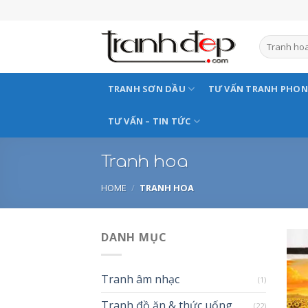
Skip
to
content
TRANH SƠN DẦU
TƯ VẤN TRANH PHO
TƯ VẤN – TIN TỨC
Tranh hoa
HOME
/
TRANH HOA
DANH MỤC
Tranh âm nhạc
(1)
Tranh đồ ăn & thức uống
(22)