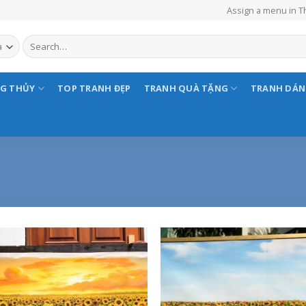
Assign a menu in 
NG THỦY
TOP TRANH ĐẸP
TRANH QUÀ TẶNG
TRANH DÁ
Add to
Add
Wishlist
Wish