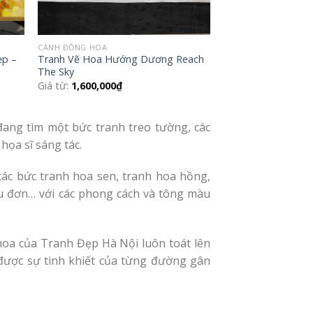
CÁNH ĐỒNG HOA
ẹp –
Tranh Vẽ Hoa Hướng Dương Reach
The Sky
Giá từ:
1,600,000
₫
đang tìm một bức tranh treo tường, các
họa sĩ sáng tác.
các bức tranh hoa sen, tranh hoa hồng,
ẫu đơn… với các phong cách và tông màu
hoa của Tranh Đẹp Hà Nội luôn toát lên
 được sự tinh khiết của từng đường gân