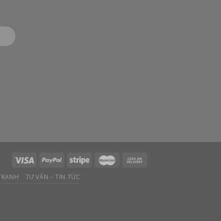
 TRANH
TƯ VẤN – TIN TỨC