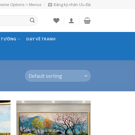
Theme Options > Menus
Đăng ký nhận Ưu đãi
N TƯỜNG
DẠY VẼ TRANH
 to
Add to
list
Wishlist