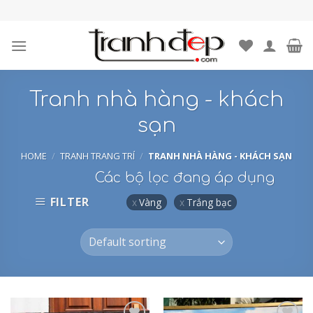
Skip
to
content
Tranh nhà hàng - khách
sạn
HOME
/
TRANH TRANG TRÍ
/
TRANH NHÀ HÀNG - KHÁCH SẠN
Các bộ lọc đang áp dụng
FILTER
Vàng
Trắng bạc