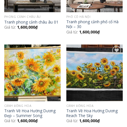
PHONG CẢNH CHÂU ÂU
PHỐ CỔ HÀ NỘI
Tranh phong cảnh phố cổ Hà
Tranh phong cảnh châu âu 01
Nội – 30
Giá từ:
1,600,000
₫
Giá từ:
1,600,000
₫
Add to
Add to
Wishlist
Wishlist
CÁNH ĐỒNG HOA
CÁNH ĐỒNG HOA
Tranh Vẽ Hoa Hướng Dương
Tranh Vẽ Hoa Hướng Dương
Đẹp – Summer Song
Reach The Sky
Giá từ:
1,600,000
₫
Giá từ:
1,600,000
₫