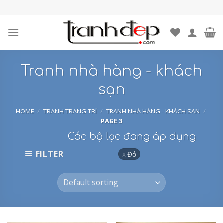
Skip
to
content
Tranh nhà hàng - khách
sạn
HOME
/
TRANH TRANG TRÍ
/
TRANH NHÀ HÀNG - KHÁCH SẠN
/
PAGE 3
Các bộ lọc đang áp dụng
FILTER
Đỏ