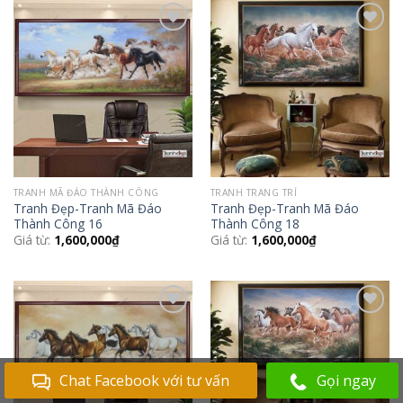
Add to
Add to
Wishlist
Wishlist
TRANH MÃ ĐÁO THÀNH CÔNG
TRANH TRANG TRÍ
Tranh Đẹp-Tranh Mã Đáo
Tranh Đẹp-Tranh Mã Đáo
Thành Công 16
Thành Công 18
Giá từ:
1,600,000
₫
Giá từ:
1,600,000
₫
Add to
Add to
Wishlist
Wishlist
Chat Facebook với tư vấn
Gọi ngay