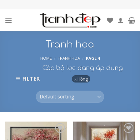
Skip
to
content
Tranh hoa
HOME
/
TRANH HOA
/
PAGE 4
Các bộ lọc đang áp dụng
FILTER
Hồng
Add to
Add to