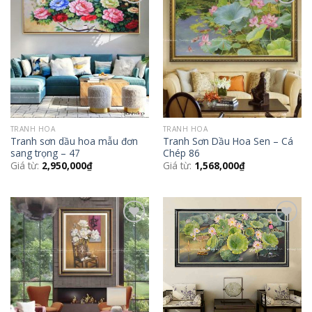
Add to
Add to
Wishlist
Wishlist
TRANH HOA
TRANH HOA
Tranh sơn dầu hoa mẫu đơn
Tranh Sơn Dầu Hoa Sen – Cá
sang trọng – 47
Chép 86
Giá từ:
2,950,000
₫
Giá từ:
1,568,000
₫
Add to
Add to
Wishlist
Wishlist