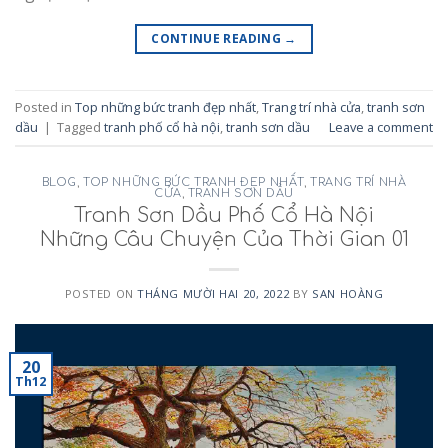
CONTINUE READING
→
Posted in
Top những bức tranh đẹp nhất
,
Trang trí nhà cửa
,
tranh sơn
dầu
|
Tagged
tranh phố cổ hà nội
,
tranh sơn dầu
Leave a comment
BLOG
,
TOP NHỮNG BỨC TRANH ĐẸP NHẤT
,
TRANG TRÍ NHÀ
CỬA
,
TRANH SƠN DẦU
Tranh Sơn Dầu Phố Cổ Hà Nội
Những Câu Chuyện Của Thời Gian 01
POSTED ON
THÁNG MƯỜI HAI 20, 2022
BY
SAN HOÀNG
20
Th12