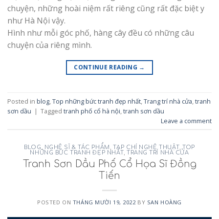
chuyện, những hoài niệm rất riêng cũng rất đặc biệt y
như Hà Nội vậy.
Hình như mỗi góc phố, hàng cây đều có những câu
chuyện của riêng mình.
CONTINUE READING
→
Posted in
blog
,
Top những bức tranh đẹp nhất
,
Trang trí nhà cửa
,
tranh
sơn dầu
|
Tagged
tranh phố cổ hà nội
,
tranh sơn dầu
Leave a comment
BLOG
,
NGHỆ SĨ & TÁC PHẨM
,
TẠP CHÍ NGHỆ THUẬT
,
TOP
NHỮNG BỨC TRANH ĐẸP NHẤT
,
TRANG TRÍ NHÀ CỬA
Tranh Sơn Dầu Phố Cổ Họa Sĩ Đồng
Tiến
POSTED ON
THÁNG MƯỜI 19, 2022
BY
SAN HOÀNG