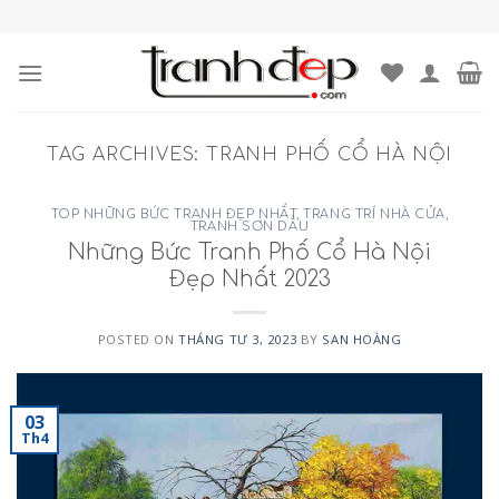
Skip
to
content
TAG ARCHIVES:
TRANH PHỐ CỔ HÀ NỘI
TOP NHỮNG BỨC TRANH ĐẸP NHẤT
,
TRANG TRÍ NHÀ CỬA
,
TRANH SƠN DẦU
Những Bức Tranh Phố Cổ Hà Nội
Đẹp Nhất 2023
POSTED ON
THÁNG TƯ 3, 2023
BY
SAN HOÀNG
03
Th4