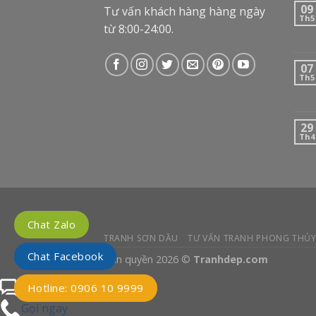
09
Tư vấn khách hàng hàng ngày
Th5
từ 8:00-24:00.
07
Th5
29
Th4
Chat Zalo
TRANH SƠN DẦU
TƯ VẤN TRANH PHONG THỦ
Chat Facebook
Bản quyền 2026 ©
Tranhdep.com
Chat Facebook với tư vấn
Hotline: 0906 10 9999
Gọi ngay