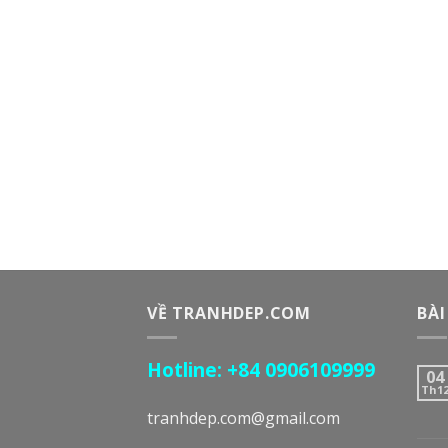
VỀ TRANHDEP.COM
BÀI
Hotline: +84 0906109999
04
Th1
tranhdep.com@gmail.com