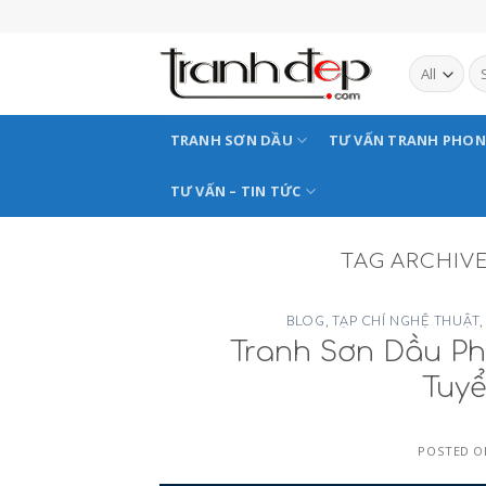
Skip
to
content
TRANH SƠN DẦU
TƯ VẤN TRANH PHO
TƯ VẤN – TIN TỨC
TAG ARCHIV
BLOG
,
TẠP CHÍ NGHỆ THUẬT
,
Tranh Sơn Dầu P
Tuy
POSTED 