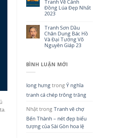
Tranh Vẽ Cánh
Đồng Lúa Đẹp Nhất
2023
Tranh Sơn Dầu
Chân Dung Bác Hồ
Và Đại Tướng Võ
Nguyên Giáp 23
BÌNH LUẬN MỚI
long hưng
trong
Ý nghĩa
tranh cá chép trông trăng
hủ
Nhật
trong
Tranh vẽ chợ
ta.
Bến Thành – nét đẹp biểu
tượng của Sài Gòn hoa lệ