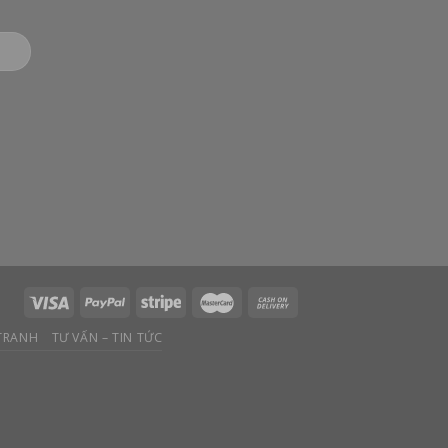
 TRANH
TƯ VẤN – TIN TỨC