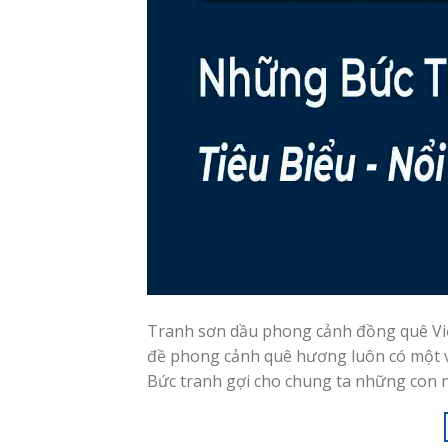
Tranh sơn dầu phong cảnh đồng quê Việt
đề phong cảnh quê hương luôn có một vị
Bức tranh gợi cho chung ta những con n