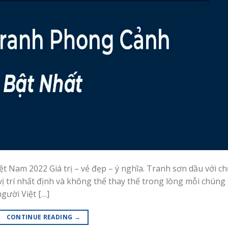
 Nam 2022 Giá trị – vẻ đẹp – ý nghĩa. Tranh sơn dầu với c
 trí nhất định và không thể thay thế trong lòng mỗi chúng 
gười Việt […]
CONTINUE READING
→