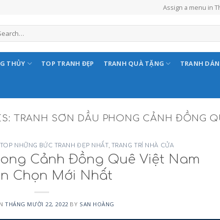
Assign a menu in 
NG THỦY
TOP TRANH ĐẸP
TRANH QUÀ TẶNG
TRANH DÁ
ES:
TRANH SƠN DẦU PHONG CẢNH ĐỒNG Q
TOP NHỮNG BỨC TRANH ĐẸP NHẤT
,
TRANG TRÍ NHÀ CỬA
hong Cảnh Đồng Quê Việt Nam
ển Chọn Mới Nhất
ON
THÁNG MƯỜI 22, 2022
BY
SAN HOÀNG