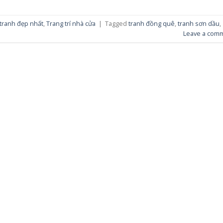
tranh đẹp nhất
,
Trang trí nhà cửa
|
Tagged
tranh đồng quê
,
tranh sơn dầu
,
Leave a com