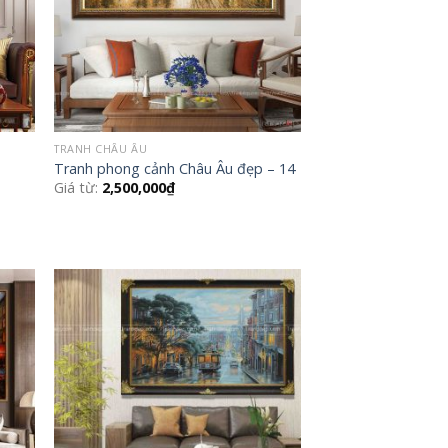
TRANH CHÂU ÂU
Tranh phong cảnh Châu Âu đẹp – 14
Giá từ:
2,500,000
₫
 to
Add to
list
Wishlist