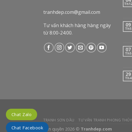
Th1
tranhdep.com@gmail.com
09
Tư vấn khách hàng hàng ngày
Th5
từ 8:00-24:00.
07
Th5
29
Th4
Chat Zalo
TRANH SƠN DẦU
TƯ VẤN TRANH PHONG THỦ
Chat Facebook
Bản quyền 2026 ©
Tranhdep.com