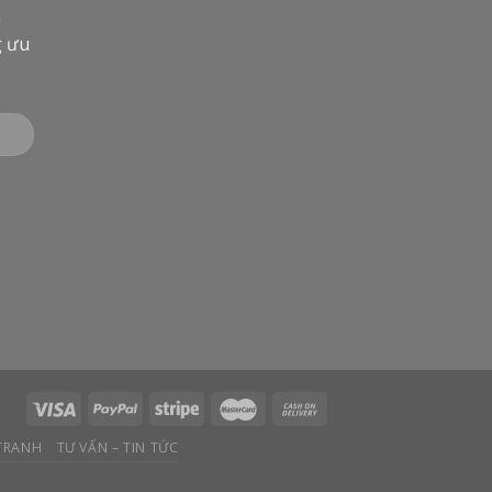
n
g ưu
 TRANH
TƯ VẤN – TIN TỨC