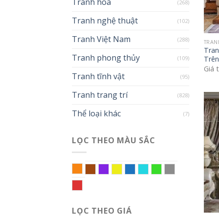
Tranh hoa
(268)
Tranh nghệ thuật
(102)
Tranh Việt Nam
(288)
TRAN
Tran
Tranh phong thủy
(109)
Trên
Giá 
Tranh tĩnh vật
(95)
Tranh trang trí
(828)
Thể loại khác
(7)
LỌC THEO MÀU SẮC
Cam
Nâu
Tím
Vàng
Xanh biển
Xanh da trời
Xanh lá
Xám
Đỏ
LỌC THEO GIÁ