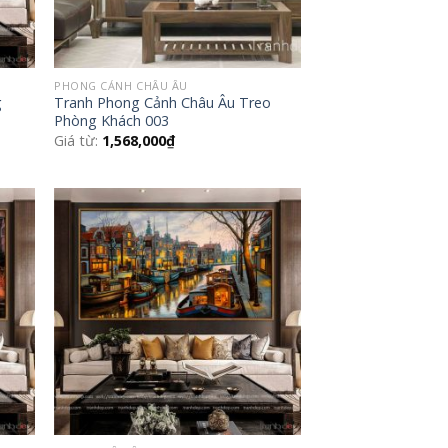
PHONG CẢNH CHÂU ÂU
g
Tranh Phong Cảnh Châu Âu Treo
Phòng Khách 003
Giá từ:
1,568,000
₫
 to
Add to
list
Wishlist