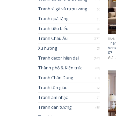
Tranh xì gà và rượu vang
(2)
Tranh quà tặng
(1)
Tranh tiêu biểu
(3)
Tranh Châu Âu
(171)
TRAN
Thán
Xu hướng
Veni
(3)
07
Giá 
Tranh decor hiện đại
(163)
Thành phố & Kiến trúc
(80)
Tranh Chân Dung
(18)
Tranh tôn giáo
(2)
Tranh âm nhạc
(1)
Tranh dán tường
(86)