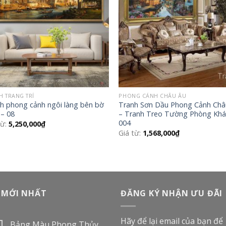
H TRANG TRÍ
PHONG CẢNH CHÂU ÂU
h phong cảnh ngôi làng bên bờ
Tranh Sơn Dầu Phong Cảnh Châ
 – 08
– Tranh Treo Tường Phòng Kh
004
từ:
5,250,000
₫
Giá từ:
1,568,000
₫
 MỚI NHẤT
ĐĂNG KÝ NHẬN ƯU ĐÃI
Hãy để lại email của bạn để
Bảng Màu Phong Thủy