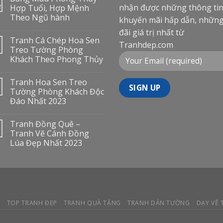
nhận được những thông ti
2
Hợp Tuổi, Hợp Mệnh
Theo Ngũ hành
khuyến mãi hấp dẫn, nhữn
đãi giá trị nhất từ
Tranh Cá Chép Hoa Sen
Tranhdep.com
Treo Tường Phòng
Khách Theo Phong Thủy
Tranh Hoa Sen Treo
Tường Phòng Khách Độc
Đáo Nhất 2023
Tranh Đồng Quê –
Tranh Vẽ Cánh Đồng
Lúa Đẹp Nhất 2023
Y
TOP TRANH ĐẸP
TRANH QUÀ TẶNG
TRANH DÁN TƯỜNG
DẠY VẼ