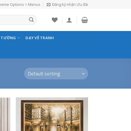
Theme Options > Menus
Đăng ký nhận Ưu đãi
N TƯỜNG
DẠY VẼ TRANH
 to
Add to
list
Wishlist