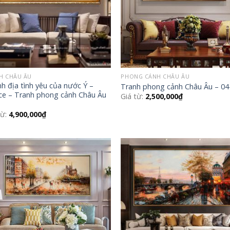
H CHÂU ÂU
PHONG CẢNH CHÂU ÂU
h địa tình yêu của nước Ý –
Tranh phong cảnh Châu Âu – 04
ce – Tranh phong cảnh Châu Âu
Giá từ:
2,500,000
₫
từ:
4,900,000
₫
Add to
Add
Wishlist
Wish