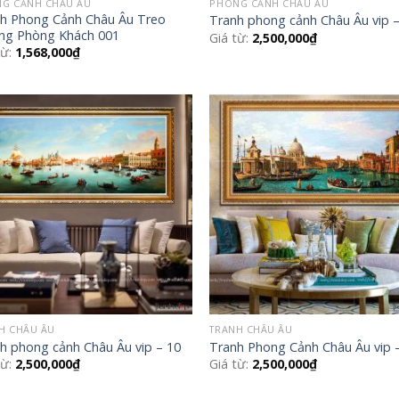
G CẢNH CHÂU ÂU
PHONG CẢNH CHÂU ÂU
h Phong Cảnh Châu Âu Treo
Tranh phong cảnh Châu Âu vip 
ng Phòng Khách 001
Giá từ:
2,500,000
₫
từ:
1,568,000
₫
Add to
Add
Wishlist
Wish
H CHÂU ÂU
TRANH CHÂU ÂU
h phong cảnh Châu Âu vip – 10
Tranh Phong Cảnh Châu Âu vip 
từ:
2,500,000
₫
Giá từ:
2,500,000
₫