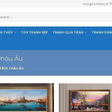
Assign a menu in 
NG THỦY
TOP TRANH ĐẸP
TRANH QUÀ TẶNG
TRANH DÁ
Châu Âu
 TRÚC CHÂU ÂU
Add to
Add
Wishlist
Wish