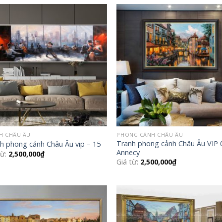
Add to
Add
Wishlist
Wish
H CHÂU ÂU
PHONG CẢNH CHÂU ÂU
Tranh phong cảnh Châu Âu VIP 
h phong cảnh Châu Âu vip – 15
Annecy
từ:
2,500,000
₫
Giá từ:
2,500,000
₫
Add to
Add
Wishlist
Wish