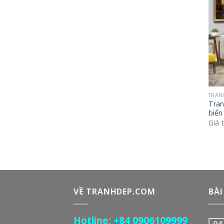
TRAN
Tran
biển
Giá 
VỀ TRANHDEP.COM
BÀI
Hotline: +84 0906109999
04