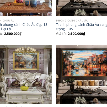
H CHÂU ÂU
PHONG CẢNH CHÂU ÂU
h phong cảnh Châu Âu đẹp 13 –
Tranh phong cảnh Châu Âu san
 Đại Lộ
trọng – 05
từ:
2,500,000
₫
Giá từ:
2,500,000
₫
Add to
Add
Wishlist
Wish