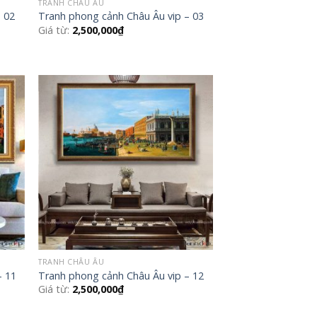
TRANH CHÂU ÂU
– 02
Tranh phong cảnh Châu Âu vip – 03
Giá từ:
2,500,000
₫
 to
Add to
list
Wishlist
TRANH CHÂU ÂU
– 11
Tranh phong cảnh Châu Âu vip – 12
Giá từ:
2,500,000
₫