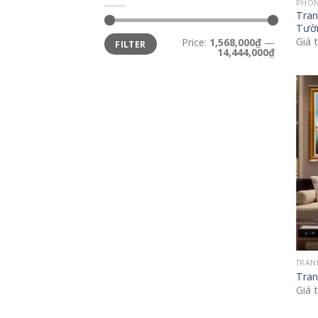
PHON
Tran
Tườ
Min
Max
Giá 
Price:
1,568,000₫
—
FILTER
price
price
14,444,000₫
TRAN
Tran
Giá 