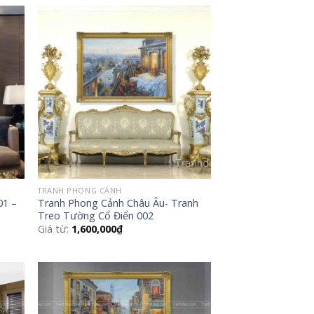
 to
Add to
list
Wishlist
TRANH PHONG CẢNH
01 –
Tranh Phong Cảnh Châu Âu- Tranh
Treo Tường Cổ Điển 002
Giá từ:
1,600,000
₫
 to
Add to
list
Wishlist