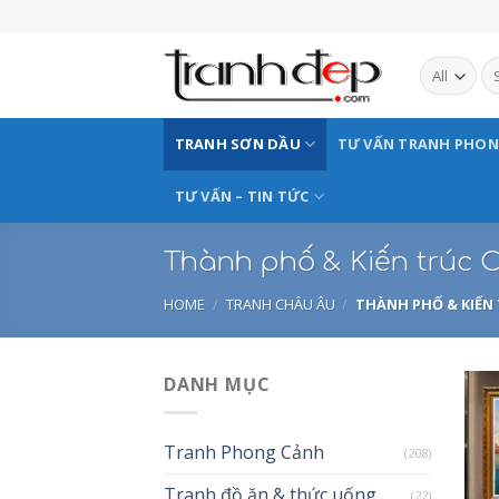
Skip
to
content
TRANH SƠN DẦU
TƯ VẤN TRANH PHO
TƯ VẤN – TIN TỨC
Thành phố & Kiến trúc 
HOME
/
TRANH CHÂU ÂU
/
THÀNH PHỐ & KIẾN
DANH MỤC
Tranh Phong Cảnh
(208)
Tranh đồ ăn & thức uống
(22)