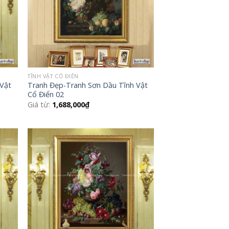
TĨNH VẬT CỔ ĐIỂN
 Vật
Tranh Đẹp-Tranh Sơn Dầu Tĩnh Vật
Cổ Điển 02
Giá từ:
1,688,000
₫
 to
Add to
list
Wishlist