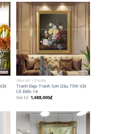
 to
Add to
list
Wishlist
TĨNH VẬT CỔ ĐIỂN
 Vật
Tranh Đẹp-Tranh Sơn Dầu Tĩnh Vật
Cổ Điển 14
Giá từ:
1,688,000
₫
 to
Add to
list
Wishlist