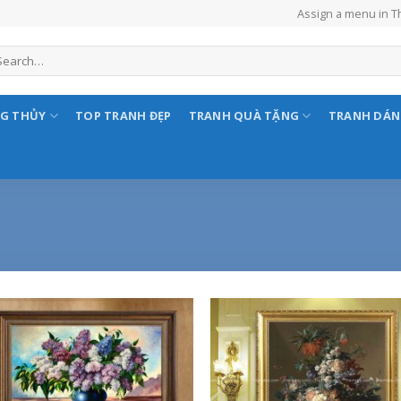
Assign a menu in 
NG THỦY
TOP TRANH ĐẸP
TRANH QUÀ TẶNG
TRANH DÁ
Add to
Add
Wishlist
Wish