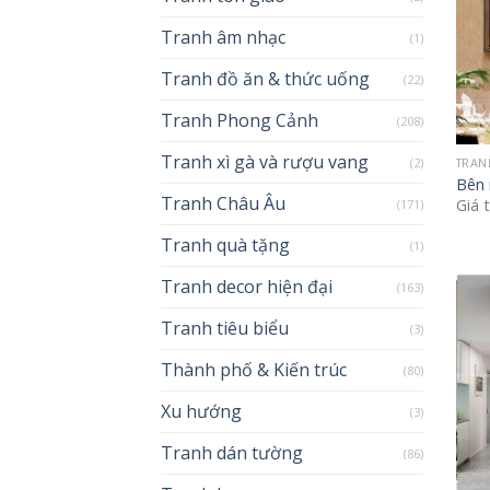
Tranh âm nhạc
(1)
Tranh đồ ăn & thức uống
(22)
Tranh Phong Cảnh
(208)
Tranh xì gà và rượu vang
(2)
TRAN
Bên 
Tranh Châu Âu
Giá 
(171)
Tranh quà tặng
(1)
Tranh decor hiện đại
(163)
Tranh tiêu biểu
(3)
Thành phố & Kiến trúc
(80)
Xu hướng
(3)
Tranh dán tường
(86)