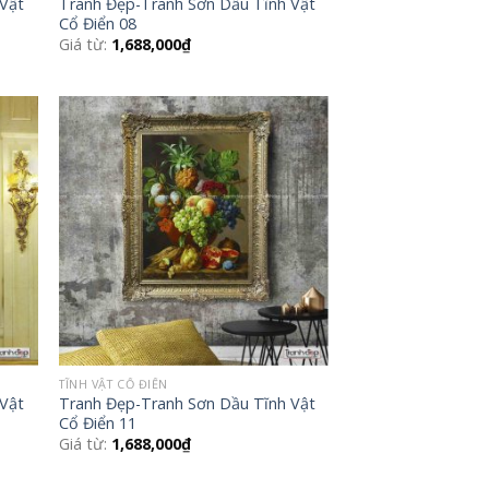
 Vật
Tranh Đẹp-Tranh Sơn Dầu Tĩnh Vật
Cổ Điển 08
Giá từ:
1,688,000
₫
 to
Add to
list
Wishlist
TĨNH VẬT CỔ ĐIỂN
 Vật
Tranh Đẹp-Tranh Sơn Dầu Tĩnh Vật
Cổ Điển 11
Giá từ:
1,688,000
₫