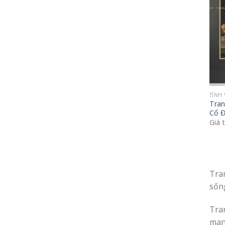
TĨNH 
Tran
Cổ Đ
Giá 
Tra
sốn
Tra
man