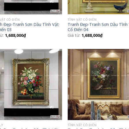
VẬT CỔ ĐIỂN
TĨNH VẬT CỔ ĐIỂN
h Đẹp-Tranh Sơn Dầu Tĩnh Vật
Tranh Đẹp-Tranh Sơn Dầu Tĩnh
iển 03
Cổ Điển 04
từ:
1,688,000
₫
Giá từ:
1,688,000
₫
Add to
Add
Wishlist
Wish
LY
TĨNH VẬT CỔ ĐIỂN