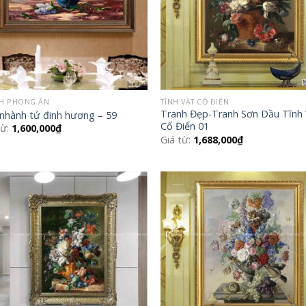
H PHÒNG ĂN
TĨNH VẬT CỔ ĐIỂN
Tranh Đẹp-Tranh Sơn Dầu Tĩnh
nhành tử đinh hương – 59
Cổ Điển 01
từ:
1,600,000
₫
Giá từ:
1,688,000
₫
Add to
Add
Wishlist
Wish