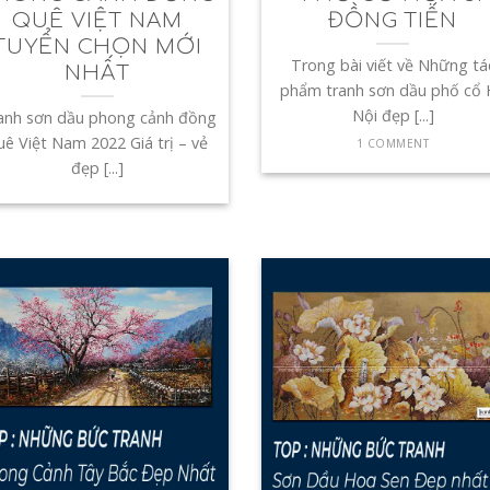
QUÊ VIỆT NAM
ĐỒNG TIẾN
TUYỂN CHỌN MỚI
Trong bài viết về Những tá
NHẤT
phẩm tranh sơn dầu phố cổ 
Nội đẹp [...]
anh sơn dầu phong cảnh đồng
uê Việt Nam 2022 Giá trị – vẻ
1 COMMENT
đẹp [...]