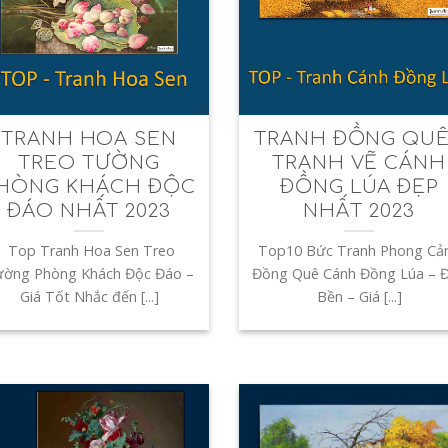
TRANH HOA SEN
TRANH ĐỒNG QUÊ
TREO TƯỜNG
TRANH VẼ CÁNH
HÒNG KHÁCH ĐỘC
ĐỒNG LÚA ĐẸP
ĐÁO NHẤT 2023
NHẤT 2023
Top Tranh Hoa Sen Treo
Top10 Bức Tranh Phong Cả
ờng Phòng Khách Độc Đáo –
Đồng Quê Cánh Đồng Lúa – 
Giá Tốt Nhắc đến [...]
Bền – Giá [...]