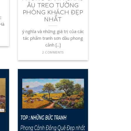
ÂU TREO TƯỜNG
PHÒNG KHÁCH ĐẸP
c
NHẤT
Hà
ý nghĩa và những giá trị của các
tác phẩm tranh sơn dầu phong
cảnh [...]
2 COMMENTS