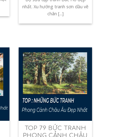
nhất. Xu hướng tranh sơn dầu vẽ
chân [...]
TOP 79 BỨC TRANH
PHONG CẢNH CHÂU