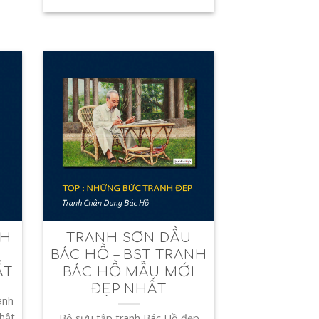
NH
TRANH SƠN DẦU
Ý
BÁC HỒ – BST TRANH
ẤT
BÁC HỒ MẪU MỚI
ĐẸP NHẤT
anh
Phật
Bộ sưu tập tranh Bác Hồ đẹp