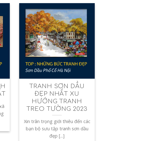
NH
TRANH SƠN DẦU
ẤT
ĐẸP NHẤT XU
HƯỚNG TRANH
 xã
TREO TƯỜNG 2023
ng
Xin trân trọng giới thiêu đến các
bạn bộ sưu tập tranh sơn dầu
đẹp [...]