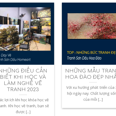
NHỮNG ĐIỀU CẦN
NHỮNG MẪU TRA
BIẾT KHI HỌC VÀ
HOA ĐÀO ĐẸP NH
LÀM NGHỀ VẼ
Với xu hướng phát triển của
TRANH 2023
hội ngày nay. Chất lượng số
của mỗi [...]
ác lợi ích khi học khóa học vẽ
ranh. Khi học vẽ tranh, bạn sẽ
được [...]