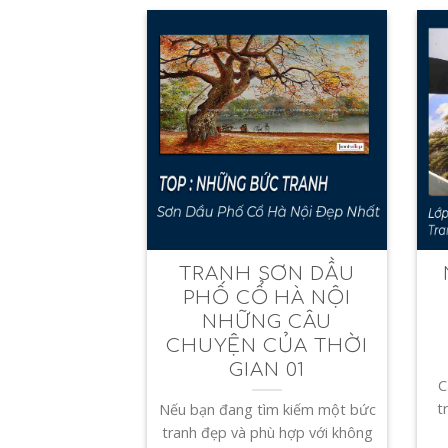
TRANH SƠN DẦU
PHỐ CỔ HÀ NỘI
NHỮNG CÂU
CHUYỆN CỦA THỜI
GIAN 01
C
t
Nếu bạn đang tìm kiếm một bức
tranh đẹp và phù hợp với không