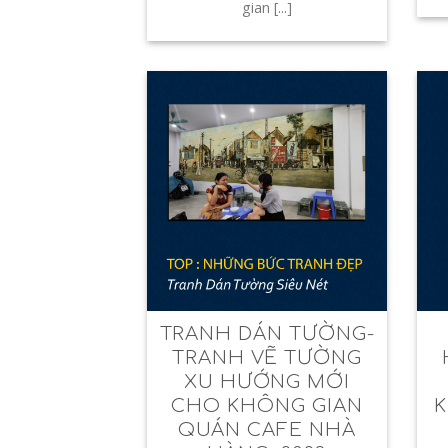
gian [...]
TRANH DÁN TƯỜNG-
TRANH VẼ TƯỜNG
XU HƯỚNG MỚI
CHO KHÔNG GIAN
K
QUÁN CAFE NHÀ