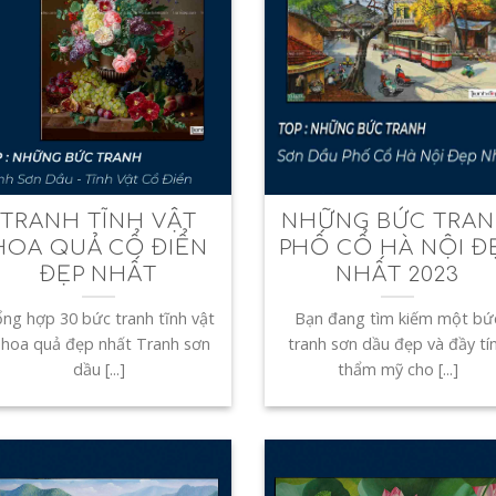
TRANH TĨNH VẬT
NHỮNG BỨC TRA
HOA QUẢ CỔ ĐIỂN
PHỐ CỔ HÀ NỘI Đ
ĐẸP NHẤT
NHẤT 2023
ng hợp 30 bức tranh tĩnh vật
Bạn đang tìm kiếm một bứ
 hoa quả đẹp nhất Tranh sơn
tranh sơn dầu đẹp và đầy tí
dầu [...]
thẩm mỹ cho [...]