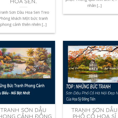
HOA SEN.
nhân [...]
ranh Sơn Dầu Hoa Sen Treo
Phòng khách Một bức tranh
phong cảnh thiên nhiên [...]
TRANH SƠN DẦU
TRANH SƠN DẦU
HONG CẢNH ĐỒNG
PHỐ CỔ HỌA SĨ