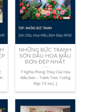
NH
NHỮNG BỨC TRANH
ẸP
SƠN DẦU HOA MẪU
ĐƠN ĐẸP NHẤT
c
Ý Nghĩa Phong Thủy Của Hoa
nh
Mẫu Đơn – Tranh Treo Tường
Đẹp Từ xa [...]