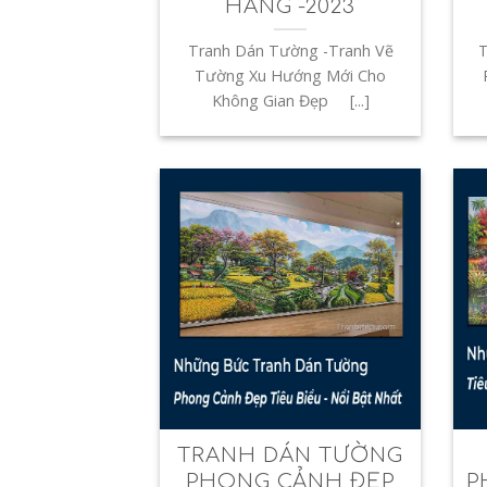
HÀNG -2023
Tranh Dán Tường -Tranh Vẽ
T
Tường Xu Hướng Mới Cho
Không Gian Đẹp [...]
TRANH DÁN TƯỜNG
PHONG CẢNH ĐẸP
P