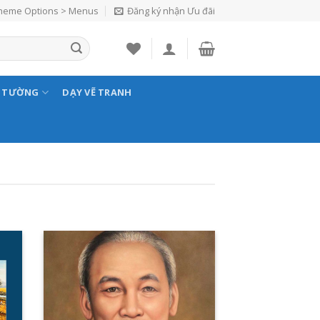
Theme Options > Menus
Đăng ký nhận Ưu đãi
N TƯỜNG
DẠY VẼ TRANH