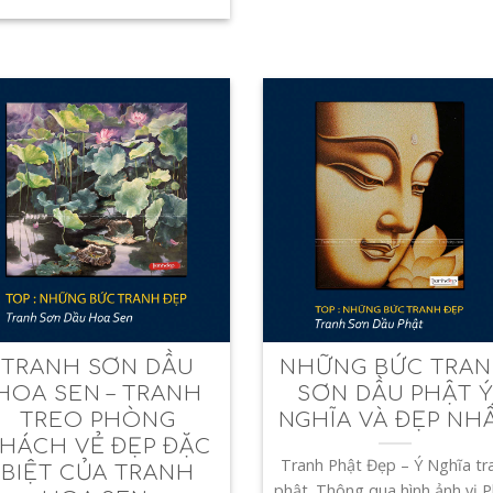
TRANH SƠN DẦU
NHỮNG BỨC TRA
HOA SEN – TRANH
SƠN DẦU PHẬT 
TREO PHÒNG
NGHĨA VÀ ĐẸP NH
HÁCH VẺ ĐẸP ĐẶC
Tranh Phật Đẹp – Ý Nghĩa tr
BIỆT CỦA TRANH
phật. Thông qua hình ảnh vị 