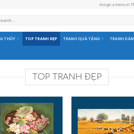
Assign a menu in 
NG THỦY
TOP TRANH ĐẸP
TRANH QUÀ TẶNG
TRANH DÁ
TOP TRANH ĐẸP