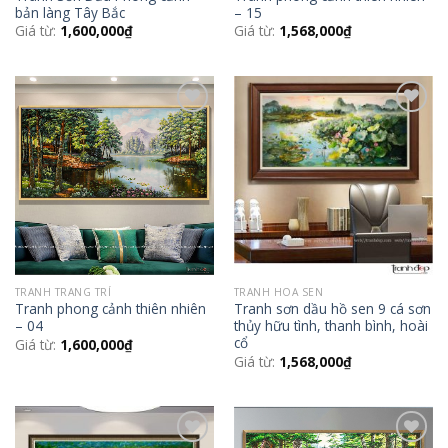
bản làng Tây Bắc
– 15
Giá từ:
1,600,000
₫
Giá từ:
1,568,000
₫
Add to
Add to
Wishlist
Wishlist
TRANH TRANG TRÍ
TRANH HOA SEN
Tranh phong cảnh thiên nhiên
Tranh sơn dầu hồ sen 9 cá sơn
– 04
thủy hữu tình, thanh bình, hoài
cổ
Giá từ:
1,600,000
₫
Giá từ:
1,568,000
₫