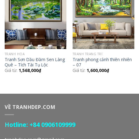
Add to
Add to
Wishlist
Wishlist
TRANH HOA
TRANH TRANG TRÍ
Tranh Sơn Dầu Đầm Sen Làng
Tranh phong cảnh thiên nhiên
Quê – Tích Tài Tụ Lộc
– 07
Giá từ:
1,568,000
₫
Giá từ:
1,600,000
₫
VỀ TRANHDEP.COM
Hotline: +84 0906109999