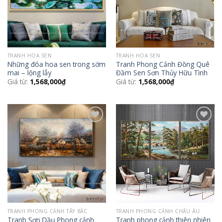
TRANH HOA SEN
TRANH HOA SEN
Những đóa hoa sen trong sớm
Tranh Phong Cảnh Đồng Quê
mai – lộng lẫy
Đầm Sen Sơn Thủy Hữu Tình
Giá từ:
1,568,000
₫
Giá từ:
1,568,000
₫
Add to
Add to
Wishlist
Wishlist
TRANH PHONG CẢNH TÂY BẮC
TRANH PHONG CẢNH CHÂU ÂU
Tranh Sơn Dầu Phong cảnh
Tranh phong cảnh thiên nhiên