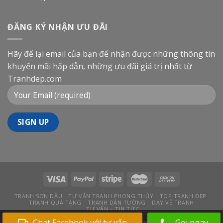
ĐĂNG KÝ NHẬN ƯU ĐÃI
Hãy để lại email của bạn để nhận được những thông tin
khuyến mãi hấp dẫn, những ưu đãi giá trị nhất từ
Tranhdep.com
TRANH SƠN DẦU
TƯ VẤN TRANH PHONG THỦY
TOP TRANH ĐẸP
TRANH QUÀ TẶNG
TRANH DÁN TƯỜNG
DẠY VẼ TRANH
TƯ VẤN – TIN TỨC
Chat Facebook với tư vấn
Gọi ngay
Bản quyền 2026 ©
Tranhdep.com