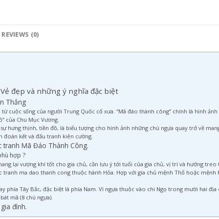
REVIEWS (0)
Vẻ đẹp và những ý nghĩa đặc biệt
ến Thắng
 cuộc sống của người Trung Quốc cổ xưa. “Mã đáo thành công” chính là hình ảnh 8 ch
n đồ” của Chu Mục Vương.
i sự hưng thịnh, tiền đồ, là biểu tượng cho hình ảnh những chú ngựa quay trở về mang ti
ần đoàn kết và đấu tranh kiên cường.
ức tranh Mã Đáo Thành Công.
phù hợp ?
g lại vượng khí tốt cho gia chủ, cần lưu ý tới tuổi của gia chủ, vị trí và hướng tre
tranh ma dao thanh cong thuộc hành Hỏa. Hợp với gia chủ mệnh Thổ hoặc mệnh Hỏa.
 phía Tây Bắc, đặc biệt là phía Nam. Vì ngựa thuộc vào chi Ngọ trong mười hai địa 
bát mã (8 chú ngựa).
gia đình.