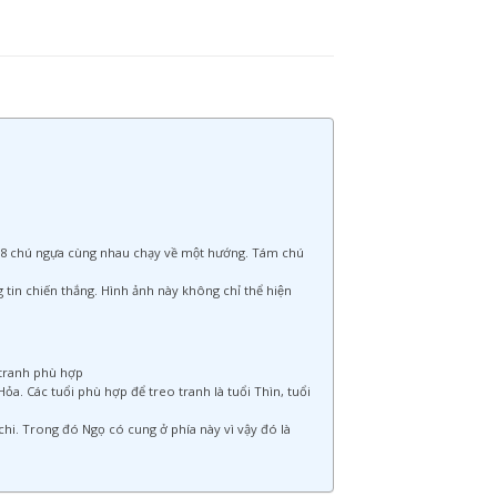
ú ngựa cùng nhau chạy về một hướng. Tám chú
n chiến thắng. Hình ảnh này không chỉ thể hiện
o tranh phù hợp
 Các tuổi phù hợp để treo tranh là tuổi Thìn, tuổi
chi. Trong đó Ngọ có cung ở phía này vì vậy đó là