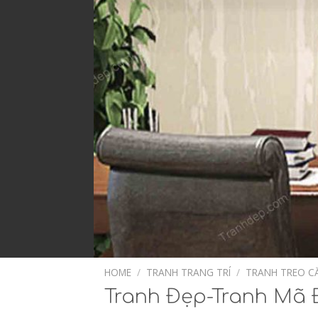
HOME
/
TRANH TRANG TRÍ
/
TRANH TREO C
Tranh Đẹp-Tranh Mã 