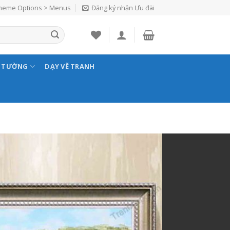
Theme Options > Menus
Đăng ký nhận Ưu đãi
N TƯỜNG
DẠY VẼ TRANH