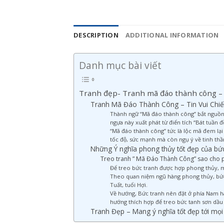
DESCRIPTION
ADDITIONAL INFORMATION
Danh mục bài viết
Tranh đẹp- Tranh mã đáo thành công – 
Tranh Mã Đáo Thành Công – Tin Vui Chi
Thành ngữ “Mã đáo thành công” bắt nguồn từ
ngựa này xuất phát từ điển tích “Bát tuầ
“Mã đáo thành công” tức là lộc mã đem lạ
tốc độ, sức mạnh mà còn ngụ ý về tinh th
Những Ý nghĩa phong thủy tốt đẹp của b
Treo tranh ” Mã Đáo Thành Công” sao cho 
Để treo bức tranh được hợp phong thủy, man
Theo quan niệm ngũ hàng phong thủy, bức 
Tuất, tuổi Hợi.
Về hướng, Bức tranh nên đặt ở phía Nam hay
hướng thích hợp để treo bức tanh sơn dầu 
Tranh Đẹp – Mang ý nghĩa tốt đẹp tới mọi 