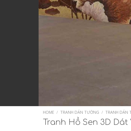
HOME
/
TRANH DÁN TƯỜNG
/
TRANH DÁN 
Tranh Hồ Sen 3D Dát 