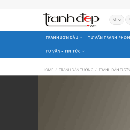
Skip
to
content
TRANH SƠN DẦU
TƯ VẤN TRANH PHO
TƯ VẤN – TIN TỨC
HOME
/
TRANH DÁN TƯỜNG
/
TRANH DÁN TƯỜ