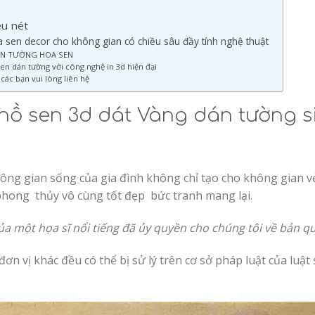
êu nét
 sen decor cho không gian có chiều sâu đầy tính nghệ thuật
DÁN TƯỜNG HOA SEN
sen dán tường với công nghệ in 3d hiện đại
các bạn vui lòng liên hệ
hồ sen 3d dát Vàng dán tường s
g gian sống của gia đình không chỉ tạo cho không gian vẻ
phong thủy vô cùng tốt đẹp bức tranh mang lại.
ủa một họa sĩ nổi tiếng đã ủy quyền cho chúng tôi về bản q
ơn vị khác đều có thể bị sử lý trên cơ sở pháp luật của luật