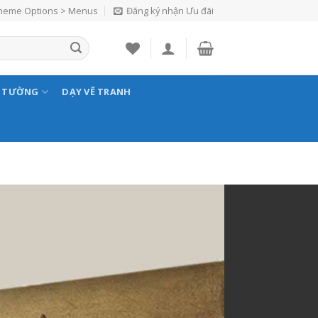
Theme Options > Menus
Đăng ký nhận Ưu đãi
N TƯỜNG
DẠY VẼ TRANH