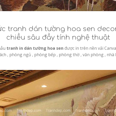
c tranh dán tường hoa sen deco
chiều sâu đầy tính nghệ thuật
mẫu
tranh in dán tường hoa sen
được in trên nền vải Canv
ách , phòng ngủ , phòng bếp , phòng thờ , văn phòng , nhà 