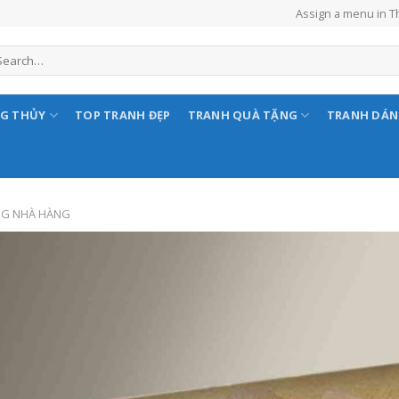
Assign a menu in 
NG THỦY
TOP TRANH ĐẸP
TRANH QUÀ TẶNG
TRANH DÁ
NG NHÀ HÀNG