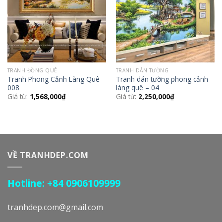
TRANH ĐỒNG QUÊ
TRANH DÁN TƯỜNG
Tranh Phong Cảnh Làng Quê
Tranh dán tường phong cảnh
008
làng quê – 04
Giá từ:
1,568,000
₫
Giá từ:
2,250,000
₫
VỀ TRANHDEP.COM
Hotline: +84 0906109999
tranhdep.com@gmail.com