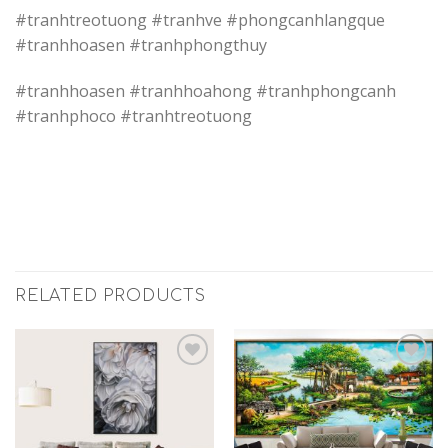
#tranhtreotuong #tranhve #phongcanhlangque
#tranhhoasen #tranhphongthuy
#tranhhoasen #tranhhoahong #tranhphongcanh
#tranhphoco #tranhtreotuong
RELATED PRODUCTS
Add to
Add to
Wishlist
Wishlist