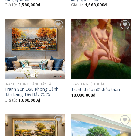
Giá từ:
2,580,000
₫
Giá từ:
1,568,000
₫
Add to
Add to
Wishlist
Wishlist
TRANH PHONG CẢNH TÂY BẮC
TRANH NGHỆ THUẬT
Tranh Sơn Dầu Phong Cảnh
Tranh thiếu nữ khỏa thân
Bản Làng Tây Bắc 2525
10,000,000
₫
Giá từ:
1,600,000
₫
Add to
Add to
Wishlist
Wishlist