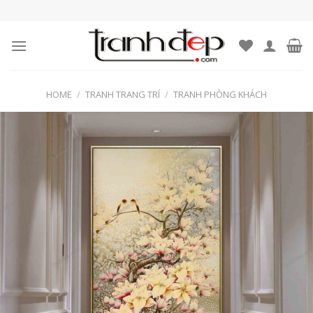
Skip
to
content
HOME
/
TRANH TRANG TRÍ
/
TRANH PHÒNG KHÁCH