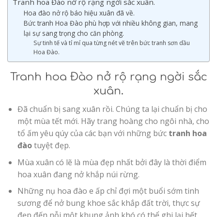
Tranh hoa Đào nở rộ rạng ngời sắc xuân.
Hoa đào nở rộ báo hiệu xuân đã về.
Bức tranh Hoa Đào phù hợp với nhiều không gian, mang
lại sự sang trọng cho căn phòng.
Sự tinh tế và tỉ mỉ qua từng nét vẽ trên bức tranh sơn dầu
Hoa Đào.
Tranh hoa Đào nở rộ rạng ngời sắc
xuân.
Đã chuẩn bị sang xuân rồi. Chúng ta lại chuẩn bị cho
một mùa tết mới. Hãy trang hoàng cho ngôi nhà, cho
tổ ấm yêu qúy của các bạn với những bức
tranh hoa
đào
tuyệt đẹp.
Mùa xuân có lẽ là mùa đẹp nhất bởi đây là thời điểm
hoa xuân đang nở khắp núi rừng.
Những nụ hoa đào e ấp chỉ đợi một buổi sớm tinh
sương để nở bung khoe sắc khắp đất trời, thực sự
đẹp đến nỗi một khung ảnh khó có thể ghi lại hết.