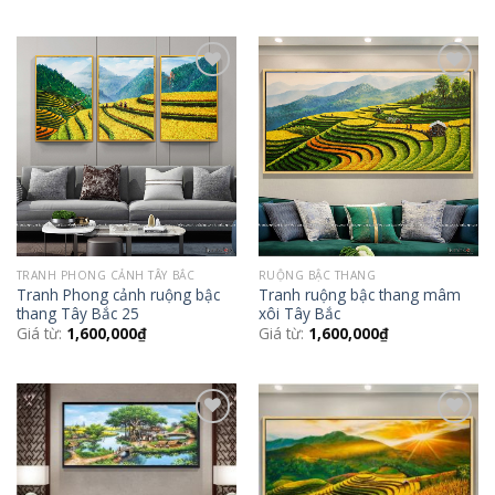
Add to
Add to
Wishlist
Wishlist
TRANH PHONG CẢNH TÂY BẮC
RUỘNG BẬC THANG
Tranh Phong cảnh ruộng bậc
Tranh ruộng bậc thang mâm
thang Tây Bắc 25
xôi Tây Bắc
Giá từ:
1,600,000
₫
Giá từ:
1,600,000
₫
Add to
Add to
Wishlist
Wishlist