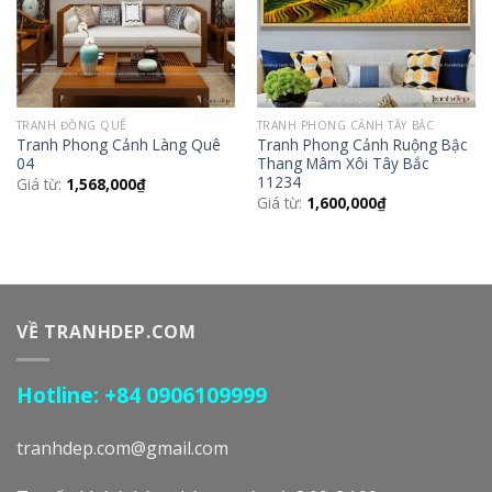
TRANH ĐỒNG QUÊ
TRANH PHONG CẢNH TÂY BẮC
Tranh Phong Cảnh Làng Quê
Tranh Phong Cảnh Ruộng Bậc
04
Thang Mâm Xôi Tây Bắc
11234
Giá từ:
1,568,000
₫
Giá từ:
1,600,000
₫
VỀ TRANHDEP.COM
Hotline: +84 0906109999
tranhdep.com@gmail.com