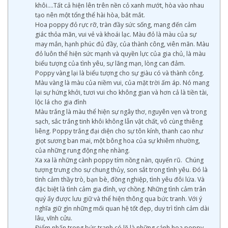
khôi….Tất cả hiện lên trên nền cỏ xanh mướt, hòa vào nhau
tạo nên một tổng thể hài hòa, bắt mắt.
Hoa poppy đỏ rực rỡ, tràn đầy sức sống, mang đến cảm
giác thỏa mãn, vui vẻ và khoái lạc. Màu đỏ là màu của sự
may mắn, hạnh phúc đủ đầy, của thành công, viên mãn. Màu
đỏ luôn thể hiện sức mạnh và quyền lực của gia chủ, là màu
biểu tượng của tình yêu, sự lãng mạn, lòng can đảm.
Poppy vàng lại là biểu tượng cho sự giàu có và thành công.
Màu vàng là màu của niềm vui, của mặt trời ấm áp. Nó mang
lại sự hứng khởi, tươi vui cho không gian và hơn cả là tiền tài,
lộc lá cho gia đình
Màu trắng là màu thể hiện sự ngây thơ, nguyên vẹn và trong
sạch, sắc trắng tinh khôi không lẫn vật chất, vô cùng thiêng
liêng. Poppy trắng đại diện cho sự tôn kính, thanh cao như
giọt sương ban mai, một bông hoa của sự khiêm nhường,
của những rung động nhẹ nhàng.
Xa xa là những cành poppy tím nồng nàn, quyến rũ. Chúng
tượng trưng cho sự chung thủy, son sắt trong tình yêu. Đó là
tình cảm thầy trò, bạn bè, đồng nghiệp, tình yêu đôi lứa. Và
đặc biệt là tình cảm gia đình, vợ chồng. Những tình cảm trân
quý ấy được lưu giữ và thể hiện thông qua bức tranh. Với ý
nghĩa giữ gìn những mối quan hệ tốt đẹp, duy trì tình cảm dài
lâu, vĩnh cửu.
Điểm nhấn trong bức tranh có lẽ là những cánh hoa poppy