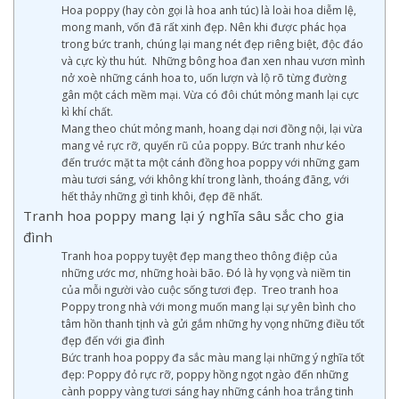
Hoa poppy (hay còn gọi là hoa anh túc) là loài hoa diễm lệ,
mong manh, vốn đã rất xinh đẹp. Nên khi được phác họa
trong bức tranh, chúng lại mang nét đẹp riêng biệt, độc đáo
và cực kỳ thu hút. Những bông hoa đan xen nhau vươn mình
nở xoè những cánh hoa to, uốn lượn và lộ rõ từng đường
gân một cách mềm mại. Vừa có đôi chút mỏng manh lại cực
kì khí chất.
Mang theo chút mỏng manh, hoang dại nơi đồng nội, lại vừa
mang vẻ rực rỡ, quyến rũ của poppy. Bức tranh như kéo
đến trước mặt ta một cánh đồng hoa poppy với những gam
màu tươi sáng, với không khí trong lành, thoáng đãng, với
hết thảy những gì tinh khôi, đẹp đẽ nhất.
Tranh hoa poppy mang lại ý nghĩa sâu sắc cho gia
đình
Tranh hoa poppy tuyệt đẹp mang theo thông điệp của
những ước mơ, những hoài bão. Đó là hy vọng và niềm tin
của mỗi người vào cuộc sống tươi đẹp. Treo tranh hoa
Poppy trong nhà với mong muốn mang lại sự yên bình cho
tâm hồn thanh tịnh và gửi gắm những hy vọng những điều tốt
đẹp đến với gia đình
Bức tranh hoa poppy đa sắc màu mang lại những ý nghĩa tốt
đẹp: Poppy đỏ rực rỡ, poppy hồng ngọt ngào đến những
cành poppy vàng tươi sáng hay những cánh hoa trắng tinh