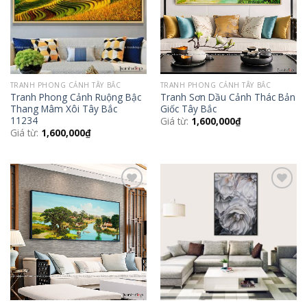
TRANH PHONG CẢNH TÂY BẮC
TRANH PHONG CẢNH TÂY BẮC
Tranh Phong Cảnh Ruộng Bậc
Tranh Sơn Dầu Cảnh Thác Bản
Thang Mâm Xôi Tây Bắc
Giốc Tây Bắc
11234
Giá từ:
1,600,000
₫
Giá từ:
1,600,000
₫
Add to
Add to
Wishlist
Wishlist