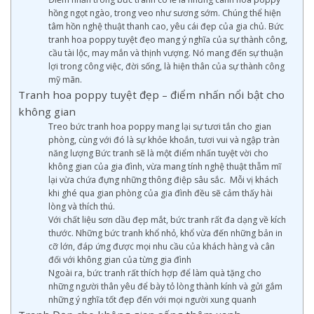
hồng ngọt ngào, trong veo như sương sớm. Chúng thể hiện
tâm hồn nghệ thuật thanh cao, yêu cái đẹp của gia chủ. Bức
tranh hoa poppy tuyệt đẹo mang ý nghĩa của sự thành công,
cầu tài lộc, may mắn và thịnh vượng. Nó mang đến sự thuận
lợi trong công việc, đời sống, là hiện thân của sự thành công
mỹ mãn.
Tranh hoa poppy tuyệt đẹp – điểm nhấn nổi bật cho
không gian
Treo bức tranh hoa poppy mang lại sự tươi tắn cho gian
phòng, cùng với đó là sự khỏe khoắn, tươi vui và ngập tràn
năng lượng Bức tranh sẽ là một điểm nhấn tuyệt vời cho
không gian của gia đình, vừa mang tính nghệ thuật thẫm mĩ
lại vừa chứa đựng những thông điệp sâu sắc. Mỗi vị khách
khi ghé qua gian phòng của gia đình đều sẽ cảm thấy hài
lòng và thích thú.
Với chất liệu sơn dầu đẹp mắt, bức tranh rất đa dạng về kích
thước. Những bức tranh khổ nhỏ, khổ vừa đến những bản in
cỡ lớn, đáp ứng được mọi nhu cầu của khách hàng và cân
đối với không gian của từng gia đình
Ngoài ra, bức tranh rất thích hợp để làm quà tặng cho
những người thân yêu để bày tỏ lòng thành kính và gửi gắm
những ý nghĩa tốt đẹp đến với mọi người xung quanh