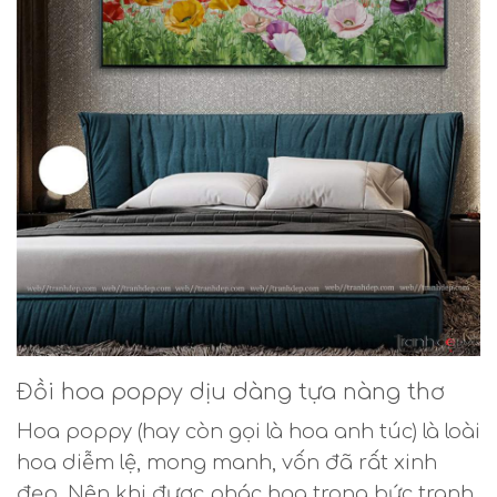
Đồi hoa poppy dịu dàng tựa nàng thơ
Hoa poppy (hay còn gọi là hoa anh túc) là loài
hoa diễm lệ, mong manh, vốn đã rất xinh
đẹp. Nên khi được phác họa trong bức tranh,