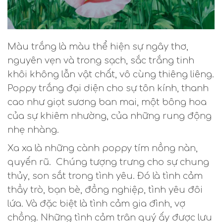
Màu trắng là màu thể hiện sự ngây thơ,
nguyên vẹn và trong sạch, sắc trắng tinh
khôi không lẫn vật chất, vô cùng thiêng liêng.
Poppy trắng đại diện cho sự tôn kính, thanh
cao như giọt sương ban mai, một bông hoa
của sự khiêm nhường, của những rung động
nhẹ nhàng.
Xa xa là những cành poppy tím nồng nàn,
quyến rũ. Chúng tượng trưng cho sự chung
thủy, son sắt trong tình yêu. Đó là tình cảm
thầy trò, bạn bè, đồng nghiệp, tình yêu đôi
lứa. Và đặc biệt là tình cảm gia đình, vợ
chồng. Những tình cảm trân quý ấy được lưu