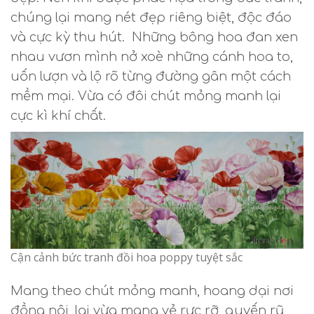
chúng lại mang nét đẹp riêng biệt, độc đáo
và cực kỳ thu hút. Những bông hoa đan xen
nhau vươn mình nở xoè những cánh hoa to,
uốn lượn và lộ rõ từng đường gân một cách
mềm mại. Vừa có đôi chút mỏng manh lại
cực kì khí chất.
Cận cảnh bức tranh đồi hoa poppy tuyệt sắc
Mang theo chút mỏng manh, hoang dại nơi
đồng nội, lại vừa mang vẻ rực rỡ, quyến rũ