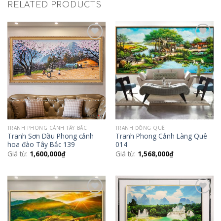
RELATED PRODUCTS
Add to
Add to
Wishlist
Wishlist
TRANH PHONG CẢNH TÂY BẮC
TRANH ĐỒNG QUÊ
Tranh Sơn Dầu Phong cảnh
Tranh Phong Cảnh Làng Quê
hoa đào Tây Bắc 139
014
Giá từ:
1,600,000
₫
Giá từ:
1,568,000
₫
Add to
Add to
Wishlist
Wishlist