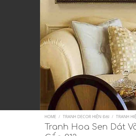
HOME
/
TRANH DECOR HIỆN ĐẠI
/
TRANH HI
Tranh Hoa Sen Dát 