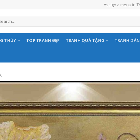
Assign a menu in 
NG THỦY
TOP TRANH ĐẸP
TRANH QUÀ TẶNG
TRANH DÁ
ẠI