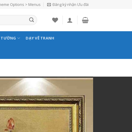
Theme Options > Menus
Đăng ký nhận Ưu đãi
N TƯỜNG
DẠY VẼ TRANH