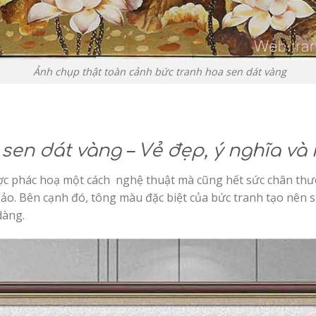
Ảnh chụp thật toàn cảnh bức tranh hoa sen dát vàng
sen dát vàng – Vẻ đẹp, ý nghĩa và
ợc phác hoạ một cách nghệ thuật mà cũng hết sức chân thư
c sảo. Bên cạnh đó, tông màu đặc biệt của bức tranh tạo nê
dàng.