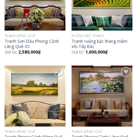
TRANH ĐỒNG QUÊ
RUỘNG BẬC THANG
Tranh Sơn Dầu Phong Cảnh
Tranh ruộng bậc thang mâm
Làng Quê 05
xôi Tây Bắc
Giá từ:
2,580,000
₫
Giá từ:
1,600,000
₫
Add to
Add to
Wishlist
Wishlist
TRANH ĐỒNG QUÊ
TRANH ĐỒNG QUÊ
Tranh Phong Cảnh Đồng Quê
Tranh Phong Cảnh Làng Quê –