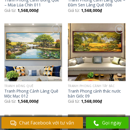
– Mùa Lúa Chín 011
Đầm Sen Làng Quê 006
Giá từ:
1,568,000
₫
Giá từ:
1,568,000
₫
Add to
Add to
Wishlist
Wishlist
TRANH ĐỒNG QUÊ
TRANH PHONG CẢNH TÂY BẮC
Tranh Phong Cảnh Làng Quê
Tranh Phong cảnh thác nước
Mộc Mạc 012
bản Giốc 09
Giá từ:
1,568,000
₫
Giá từ:
1,568,000
₫
Chat Facebook với tư vấn
Gọi ngay
Add to
Add to