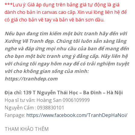
***Lưu ý: Giá áp dụng trên bảng giá tự động là giá
dành cho bản in canvas cao cấp. Xin vui lòng liên hệ để
có giá cho bản vẽ tay và bản vẽ bán sơn dầu.
Nếu bạn đang tìm kiếm một bức tranh hãy đến với
Xưởng Vẽ Tranh đẹp. Chúng tôi luôn sẵn sàng lắng
nghe và đáp ứng mọi nhu cầu của ban để mang đến
cho bạn một bức tranh ưng ý đẳng cấp. Hãy liên hệ
với chúng tôi ngay hôm nay để có trải nghiệm tuyệt
vời cho không gian sống của mình:
https://
tranhdep.com
Địa chỉ: 139 T Nguyễn Thái Học – Ba Đình – Hà Nội
Họa sĩ tư vấn: Hoàng San 0906109999
Nguyễn Cẩm : 0938830101
Fanpage:
https://www.facebook.com/TranhDepHaNoi/
THAM KHẢO THÊM