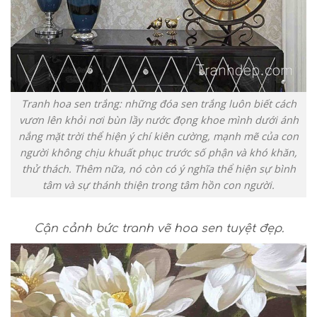
Tranh hoa sen trắng: những đóa sen trắng luôn biết cách
vươn lên khỏi nơi bùn lầy nước đọng khoe mình dưới ánh
nắng mặt trời thể hiện ý chí kiên cường, mạnh mẽ của con
người không chịu khuất phục trước số phận và khó khăn,
thử thách. Thêm nữa, nó còn có ý nghĩa thể hiện sự bình
tâm và sự thánh thiện trong tâm hồn con người.
Cận cảnh bức tranh vẽ hoa sen tuyệt đẹp.