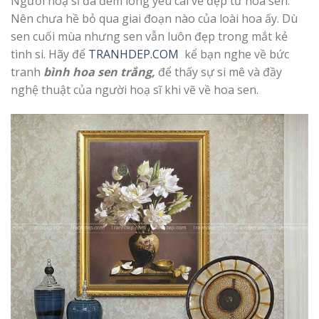
Người hoạ sĩ đã đem lòng yêu cái vẻ đẹp từ hoa sen.
Nên chưa hề bỏ qua giai đoạn nào của loài hoa ấy. Dù
sen cuối mùa nhưng sen vẫn luôn đẹp trong mắt kẻ
tình si. Hãy để
TRANHDEP.COM
kể bạn nghe về bức
tranh
bình hoa sen trắng,
để thấy sự si mê và đầy
nghệ thuật của người hoạ sĩ khi vẽ về hoa sen.