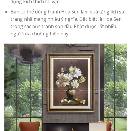
dụng kích thích tài vận.
Bạn có thể dùng tranh Hoa Sen làm quà tặng lịch sự,
trang nhã mang nhiều ý nghĩa. Đặc biệt là Hoa Sen
trong các bức tranh sơn dầu Phật được rất nhiều
người ưa chuộng hiện nay.