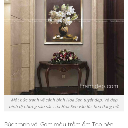
Một bức tranh vẽ cảnh bình Hoa Sen tuyệt đẹp. Vẻ đẹp
bình dị nhưng sâu sắc của Hoa Sen vào lúc hoa đang nở.
Bức tranh với Gam màu trầm ấm Tạo nên