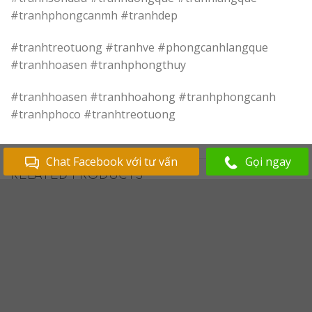
#tranhphongcanmh #tranhdep
#tranhtreotuong #tranhve #phongcanhlangque
#tranhhoasen #tranhphongthuy
#tranhhoasen #tranhhoahong #tranhphongcanh
#tranhphoco #tranhtreotuong
Chat Facebook với tư vấn
Gọi ngay
RELATED PRODUCTS
Add to
Add to
Wishlist
Wishlist