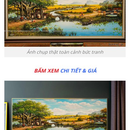
Ảnh chụp thật toàn cảnh bức tranh
BẤM XEM
CHI TIẾT & GIÁ