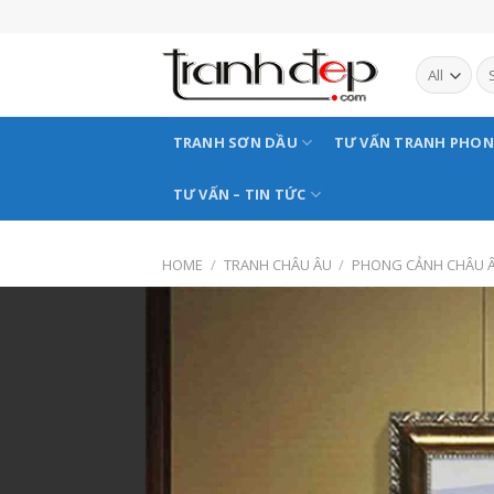
Skip
to
content
TRANH SƠN DẦU
TƯ VẤN TRANH PHO
TƯ VẤN – TIN TỨC
HOME
/
TRANH CHÂU ÂU
/
PHONG CẢNH CHÂU 