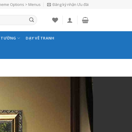
Theme Options > Menus
Đăng ký nhận Ưu đãi
N TƯỜNG
DẠY VẼ TRANH