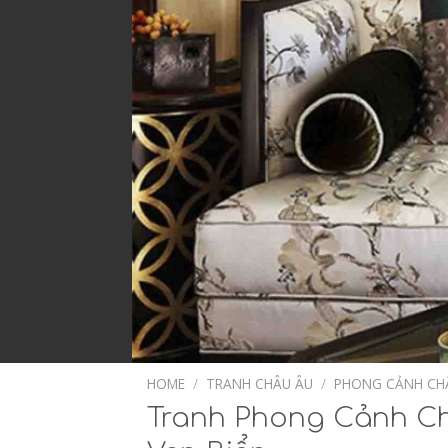
HOME
/
TRANH CHÂU ÂU
/
PHONG CẢNH CH
Tranh Phong Cảnh Ch