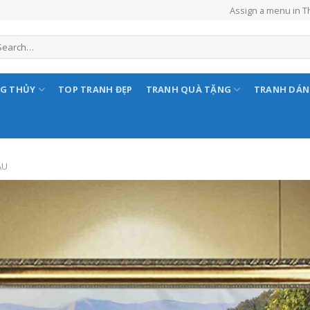
Assign a menu in 
NG THỦY
TOP TRANH ĐẸP
TRANH QUÀ TẶNG
TRANH DÁ
ÂU