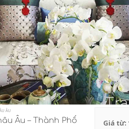
ÂU ÂU
âu Âu – Thành Phố
Giá từ: