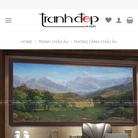
Skip
to
content
HOME
/
TRANH CHÂU ÂU
/
PHONG CẢNH CHÂU ÂU