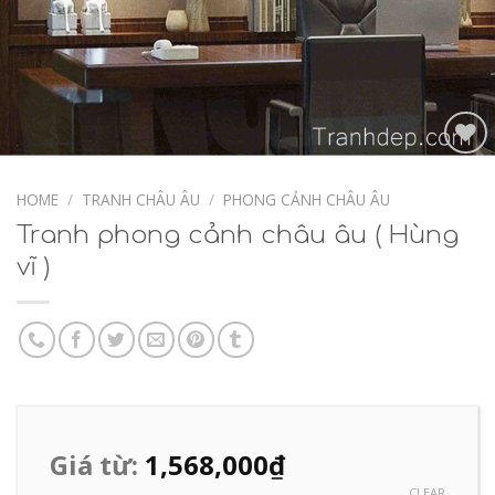
Add to
Wishlist
HOME
/
TRANH CHÂU ÂU
/
PHONG CẢNH CHÂU ÂU
Tranh phong cảnh châu âu ( Hùng
vĩ )
Giá từ:
1,568,000
₫
CLEAR