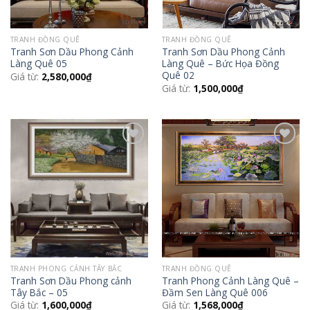
TRANH ĐỒNG QUÊ
TRANH ĐỒNG QUÊ
Tranh Sơn Dầu Phong Cảnh
Tranh Sơn Dầu Phong Cảnh
Làng Quê 05
Làng Quê – Bức Họa Đồng
Quê 02
Giá từ:
2,580,000
₫
Giá từ:
1,500,000
₫
Add to
Add to
Wishlist
Wishlist
TRANH PHONG CẢNH TÂY BẮC
TRANH ĐỒNG QUÊ
Tranh Sơn Dầu Phong cảnh
Tranh Phong Cảnh Làng Quê –
Tây Bắc – 05
Đầm Sen Làng Quê 006
Giá từ:
1,600,000
₫
Giá từ:
1,568,000
₫