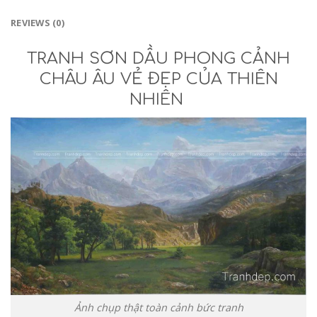
REVIEWS (0)
TRANH SƠN DẦU PHONG CẢNH
CHÂU ÂU VẺ ĐẸP CỦA THIÊN
NHIÊN
Ảnh chụp thật toàn cảnh bức tranh