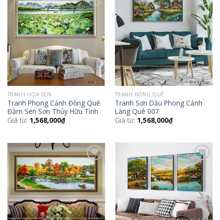
Add to
Add to
Wishlist
Wishlist
TRANH HOA SEN
TRANH ĐỒNG QUÊ
Tranh Phong Cảnh Đồng Quê
Tranh Sơn Dầu Phong Cảnh
Đầm Sen Sơn Thủy Hữu Tình
Làng Quê 007
Giá từ:
1,568,000
₫
Giá từ:
1,568,000
₫
Add to
Add to
Wishlist
Wishlist