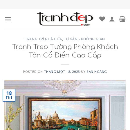
Skip
to
content
TRANG TRÍ NHÀ CỬA
,
TƯ VẤN - KHÔNG GIAN
Tranh Treo Tường Phòng Khách
Tân Cổ Điển Cao Cấp
POSTED ON
THÁNG MỘT 18, 2023
BY
SAN HOÀNG
18
Th1