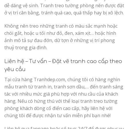
dễ dàng vệ sinh. Tranh treo tường phòng nên được đặt
ở vị trí cân bằng, tránh quá cao, quá thấp hay bị xô lệch.
Không nên treo những tranh có màu sắc mạnh hoặc
chói gắt, hoặc u tối như đỏ, đen, xám xịt… hoặc hình
ảnh mô tả sự đau đớn, dữ tợn ở những vị trí phong
thuỷ trong gia đình.
Liên hệ – Tư vấn – Đặt vẽ tranh cao cấp theo
yêu cầu
Tại cửa hàng Tranhdep.com, chúng tôi có hàng nghìn
mẫu tranh từ tranh in, tranh sơn dầu,… đến tranh sáng
tác với nhiều mức giá phù hợp với nhu cầu của khách
hàng. Nếu có hứng thú với thể loại tranh treo tường
phòng khách dòng cổ điển cao cấp, hãy liên hệ với
chúng tôi để được nhận tư vấn miễn phí bạn nhé!
Liên hệ qua fanpage hoặc số trực 24/7 để được phục vụ