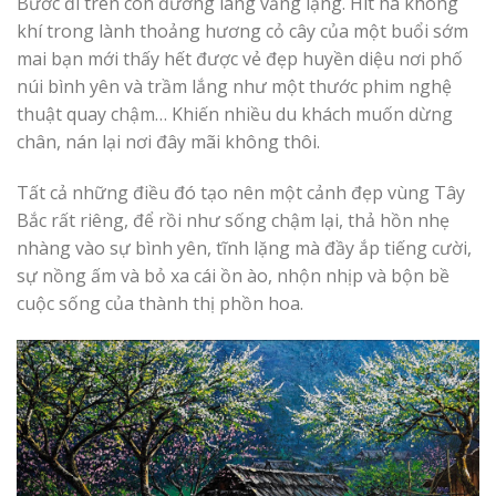
Bước đi trên con đường làng vắng lặng. Hít hà không
khí trong lành thoảng hương cỏ cây của một buổi sớm
mai bạn mới thấy hết được vẻ đẹp huyền diệu nơi phố
núi bình yên và trầm lắng như một thước phim nghệ
thuật quay chậm… Khiến nhiều du khách muốn dừng
chân, nán lại nơi đây mãi không thôi.
Tất cả những điều đó tạo nên một cảnh đẹp vùng Tây
Bắc rất riêng, để rồi như sống chậm lại, thả hồn nhẹ
nhàng vào sự bình yên, tĩnh lặng mà đầy ắp tiếng cười,
sự nồng ấm và bỏ xa cái ồn ào, nhộn nhịp và bộn bề
cuộc sống của thành thị phồn hoa.