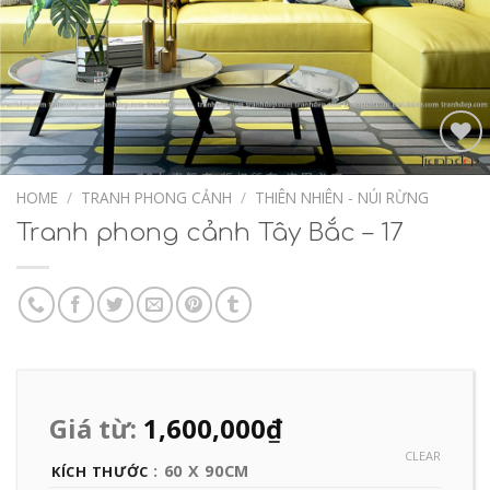
Add to
Wishlist
HOME
/
TRANH PHONG CẢNH
/
THIÊN NHIÊN - NÚI RỪNG
Tranh phong cảnh Tây Bắc – 17
Giá từ:
1,600,000
₫
CLEAR
: 60 X 90CM
KÍCH THƯỚC