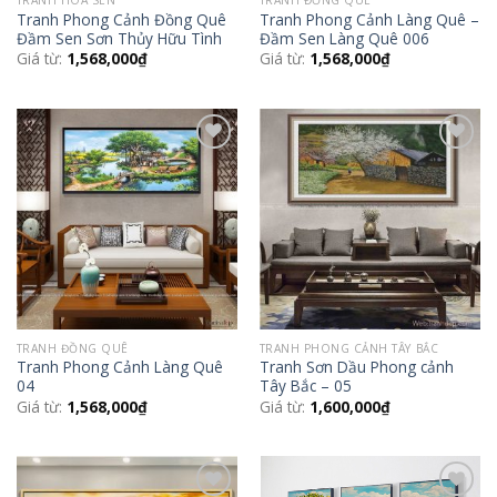
Tranh Phong Cảnh Đồng Quê
Tranh Phong Cảnh Làng Quê –
Đầm Sen Sơn Thủy Hữu Tình
Đầm Sen Làng Quê 006
Giá từ:
1,568,000
₫
Giá từ:
1,568,000
₫
Add to
Add to
Wishlist
Wishlist
TRANH ĐỒNG QUÊ
TRANH PHONG CẢNH TÂY BẮC
Tranh Phong Cảnh Làng Quê
Tranh Sơn Dầu Phong cảnh
04
Tây Bắc – 05
Giá từ:
1,568,000
₫
Giá từ:
1,600,000
₫