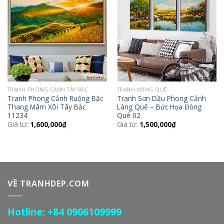
Add to
Add to
Wishlist
Wishlist
TRANH PHONG CẢNH TÂY BẮC
TRANH ĐỒNG QUÊ
Tranh Phong Cảnh Ruộng Bậc
Tranh Sơn Dầu Phong Cảnh
Thang Mâm Xôi Tây Bắc
Làng Quê – Bức Họa Đồng
11234
Quê 02
Giá từ:
1,600,000
₫
Giá từ:
1,500,000
₫
VỀ TRANHDEP.COM
Hotline: +84 0906109999