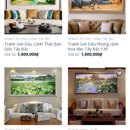
TRANH PHONG CẢNH TÂY BẮC
TRANH PHONG CẢNH TÂY BẮC
Tranh Sơn Dầu Cảnh Thác Bản
Tranh Sơn Dầu Phong cảnh
Giốc Tây Bắc
hoa đào Tây Bắc 139
Giá từ:
1,600,000
₫
Giá từ:
1,600,000
₫
Add to
Add to
Wishlist
Wishlist
TRANH HOA SEN
TRANH ĐỒNG QUÊ