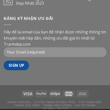
Th4
Đẹp Nhất 2023
ĐĂNG KÝ NHẬN ƯU ĐÃI
Hãy để lại email của bạn để nhận được những thông tin
khuyến mãi hấp dẫn, những ưu đãi giá trị nhất từ
Tranhdep.com
TRANH SƠN DẦU
TƯ VẤN TRANH PHONG THỦY
TOP TRANH ĐẸP
TRANH QUÀ TẶNG
TRANH DÁN TƯỜNG
DẠY VẼ TRANH
TƯ VẤN – TIN TỨC