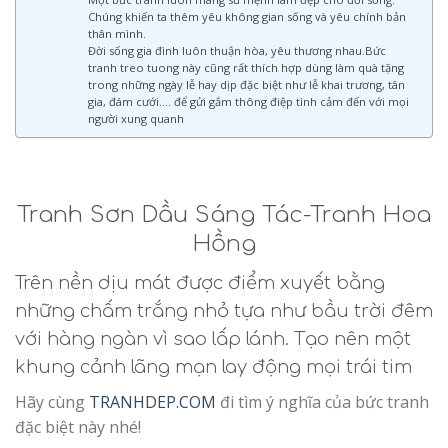
Chúng khiến ta thêm yêu không gian sống và yêu chính bản
thân mình.
Đời sống gia đình luôn thuận hòa, yêu thương nhau.Bức
tranh treo tuong này cũng rất thích hợp dùng làm quà tặng
trong những ngày lễ hay dịp đặc biệt như lễ khai trương, tân
gia, đám cưới…. để gửi gắm thông điệp tình cảm đến với mọi
người xung quanh
Tranh Sơn Dầu Sáng Tác-Tranh Hoa
Hồng
Trên nền dịu mát được điểm xuyết bằng
những chấm trắng nhỏ tựa như bầu trời đêm
với hàng ngàn vì sao lấp lánh. Tạo nên một
khung cảnh lãng mạn lay động mọi trái tim
Hãy cùng
TRANHDEP.COM
đi tìm ý nghĩa của bức tranh
đặc biệt này nhé!