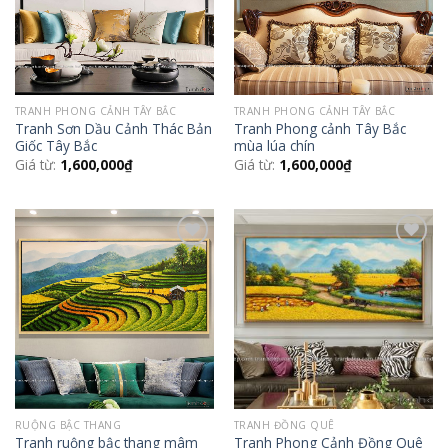
TRANH PHONG CẢNH TÂY BẮC
TRANH PHONG CẢNH TÂY BẮC
Tranh Sơn Dầu Cảnh Thác Bản
Tranh Phong cảnh Tây Bắc
Giốc Tây Bắc
mùa lúa chín
Giá từ:
1,600,000
₫
Giá từ:
1,600,000
₫
Add to
Add to
Wishlist
Wishlist
RUỘNG BẬC THANG
TRANH ĐỒNG QUÊ
Tranh ruộng bậc thang mâm
Tranh Phong Cảnh Đồng Quê