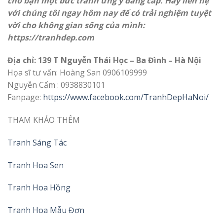
cho bạn một bức tranh ưng ý đẳng cấp. Hãy liên hệ
với chúng tôi ngay hôm nay để có trải nghiệm tuyệt
vời cho không gian sống của mình:
https://
tranhdep.com
Địa chỉ: 139 T Nguyễn Thái Học – Ba Đình – Hà Nội
Họa sĩ tư vấn: Hoàng San 0906109999
Nguyễn Cẩm : 0938830101
Fanpage:
https://www.facebook.com/TranhDepHaNoi/
THAM KHẢO THÊM
Tranh Sáng Tác
Tranh Hoa Sen
Tranh Hoa Hồng
Tranh Hoa Mẫu Đơn