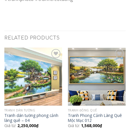
RELATED PRODUCTS
Add to
Add to
Wishlist
Wishlist
TRANH DÁN TƯỜNG
TRANH ĐỒNG QUÊ
Tranh dán tường phong cảnh
Tranh Phong Cảnh Làng Quê
làng quê – 04
Mộc Mạc 012
Giá từ:
2,250,000
₫
Giá từ:
1,568,000
₫