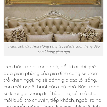
Tranh sơn dầu Hoa Hồng sáng tác sự lựa chọn hàng dầu
cho không gian đẹp
Treo bức tranh trong nhà, bất kì ai khi ghé
qua gian phòng của gia đình cũng sẽ trầm
trồ khen ngợi, họ sẽ đánh giá cao lối sống,
con mắt nghệ thuật của chủ nhà. Bức tranh
sẽ khơi gợi không khí hòa nhã, cởi mở cho
mỗi buổi trò chuyện, tiếp khách, ngoài ra nó