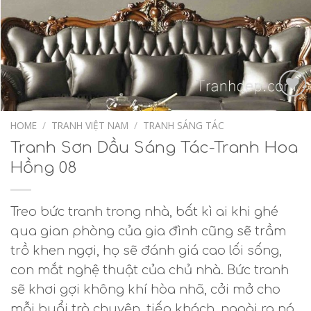
Add to
Wishlist
HOME
/
TRANH VIỆT NAM
/
TRANH SÁNG TÁC
Tranh Sơn Dầu Sáng Tác-Tranh Hoa
Hồng 08
Treo bức tranh trong nhà, bất kì ai khi ghé
qua gian phòng của gia đình cũng sẽ trầm
trồ khen ngợi, họ sẽ đánh giá cao lối sống,
con mắt nghệ thuật của chủ nhà. Bức tranh
sẽ khơi gợi không khí hòa nhã, cởi mở cho
mỗi buổi trò chuyện, tiếp khách, ngoài ra nó