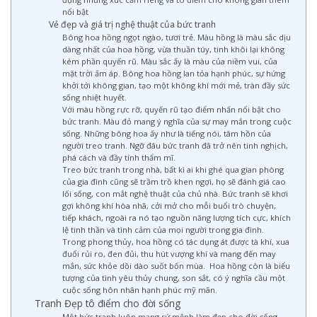
nổi bật
Vẻ đẹp và giá trị nghệ thuật của bức tranh
Bông hoa hồng ngọt ngào, tươi trẻ. Màu hồng là màu sắc dịu
dàng nhất của hoa hồng, vừa thuần túy, tinh khôi lại không
kém phần quyến rũ. Màu sắc ấy là màu của niềm vui, của
mặt trời ấm áp. Bông hoa hồng lan tỏa hạnh phúc, sự hứng
khởi tới không gian, tạo một không khí mới mẻ, tràn đầy sức
sống nhiệt huyết.
Với màu hồng rực rỡ, quyến rũ tạo điểm nhấn nổi bật cho
bức tranh. Màu đỏ mang ý nghĩa của sự may mắn trong cuộc
sống. Những bông hoa ấy như là tiếng nói, tâm hồn của
người treo tranh. Ngỡ đâu bức tranh đã trở nên tinh nghịch,
phá cách và đầy tính thẩm mĩ.
Treo bức tranh trong nhà, bất kì ai khi ghé qua gian phòng
của gia đình cũng sẽ trầm trồ khen ngợi, họ sẽ đánh giá cao
lối sống, con mắt nghệ thuật của chủ nhà. Bức tranh sẽ khơi
gợi không khí hòa nhã, cởi mở cho mỗi buổi trò chuyện,
tiếp khách, ngoài ra nó tạo nguồn năng lượng tích cực, khích
lệ tinh thần và tình cảm của mọi người trong gia đình.
Trong phong thủy, hoa hồng có tác dụng át được tà khí, xua
đuổi rủi ro, đen đủi, thu hút vượng khí và mang đến may
mắn, sức khỏe dồi dào suốt bốn mùa. Hoa hồng còn là biểu
tượng của tình yêu thủy chung, son sắt, có ý nghĩa cầu một
cuộc sống hôn nhân hạnh phúc mỹ mãn.
Tranh Đẹp tô điểm cho đời sống
Một bức tranh luôn mang sứ mệnh làm đẹp cho đời sống.