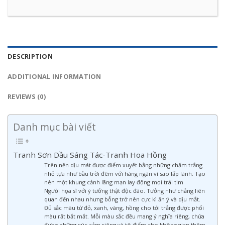
DESCRIPTION
ADDITIONAL INFORMATION
REVIEWS (0)
Danh mục bài viết
Tranh Sơn Dầu Sáng Tác-Tranh Hoa Hồng
Trên nền dịu mát được điểm xuyết bằng những chấm trắng
nhỏ tựa như bầu trời đêm với hàng ngàn vì sao lấp lánh. Tạo
nên một khung cảnh lãng mạn lay động mọi trái tim
Người họa sĩ với ý tưởng thật độc đáo. Tưởng như chẳng liên
quan đến nhau nhưng bỗng trở nên cực kì ăn ý và dịu mắt.
Đủ sắc màu từ đỏ, xanh, vàng, hồng cho tới trắng được phối
màu rất bắt mắt. Mỗi màu sắc đều mang ý nghĩa riêng, chứa
đựng những xúc cảm riêng và tô điểm cho không gian thêm