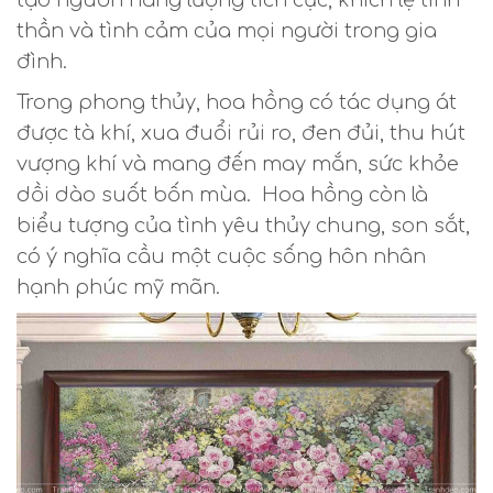
tạo nguồn năng lượng tích cực, khích lệ tinh
thần và tình cảm của mọi người trong gia
đình.
Trong phong thủy, hoa hồng có tác dụng át
được tà khí, xua đuổi rủi ro, đen đủi, thu hút
vượng khí và mang đến may mắn, sức khỏe
dồi dào suốt bốn mùa. Hoa hồng còn là
biểu tượng của tình yêu thủy chung, son sắt,
có ý nghĩa cầu một cuộc sống hôn nhân
hạnh phúc mỹ mãn.