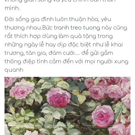
mình.
Đời sống gia đình luôn thuận hòa, yêu
thương nhau.Bức
tranh treo tuong
này cũng
rất thích hợp dùng làm quà tặng trong
những ngày lễ hay dịp đặc biệt như lễ khai
trương, tân gia, đám cưới…. để gửi gắm
thông điệp tình cảm đến với mọi người xung
quanh