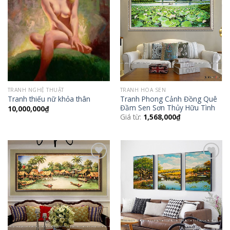
Add to
Add to
Wishlist
Wishlist
TRANH NGHỆ THUẬT
TRANH HOA SEN
Tranh Phong Cảnh Đồng Quê
Tranh thiếu nữ khỏa thân
Đầm Sen Sơn Thủy Hữu Tình
10,000,000
₫
Giá từ:
1,568,000
₫
Add to
Add to
Wishlist
Wishlist