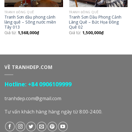
TRANH ĐỒNG QUÊ
TRANH ĐỒNG QUÊ
Tranh Sơn dầu phong cảnh
Tranh Sơn Dầu Phong Cảnh
làng quê – Sông nước miền
Làng Quê – Bức Họa Đồng
Tây 013
Quê 02
Giá từ:
1,568,000
₫
Giá từ:
1,500,000
₫
VỀ TRANHDEP.COM
Hotline: +84 0906109999
tranhdep.com@gmail.com
Tư vấn khách hàng hàng ngày từ 8:00-24:00.