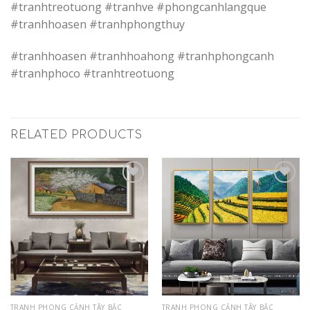
#tranhtreotuong #tranhve #phongcanhlangque
#tranhhoasen #tranhphongthuy
#tranhhoasen #tranhhoahong #tranhphongcanh
#tranhphoco #tranhtreotuong
RELATED PRODUCTS
Add to
Add to
Wishlist
Wishlist
TRANH PHONG CẢNH TÂY BẮC
TRANH PHONG CẢNH TÂY BẮC