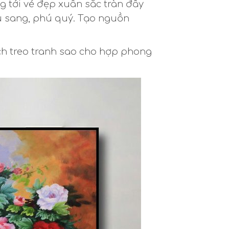
g tới vẻ đẹp xuân sắc tràn đầy
àu sang, phú quý. Tạo nguồn
h treo tranh sao cho hợp phong