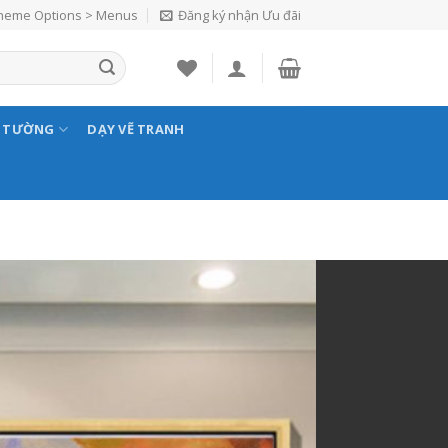
Theme Options > Menus
Đăng ký nhận Ưu đãi
N TƯỜNG
DẠY VẼ TRANH