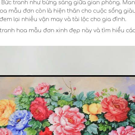
. Bức tranh như bừng sáng giữa gian phòng. Man
 hoa mẫu đơn còn là hiện thân cho cuộc sống gi
em lại nhiều vận may và tài lộc cho gia đình.
ranh hoa mẫu đơn xinh đẹp này và tìm hiểu các