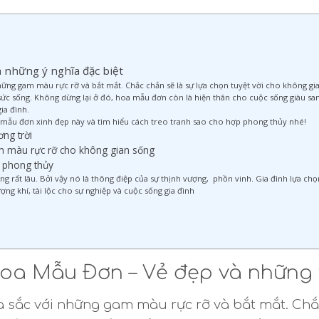
 những ý nghĩa đặc biệt
ng gam màu rực rỡ và bắt mắt. Chắc chắn sẽ là sự lựa chọn tuyệt vời cho không gia
sức sống. Không dừng lại ở đó, hoa mẫu đơn còn là hiện thân cho cuộc sống giàu s
ia đình.
mẫu đơn xinh đẹp này và tìm hiểu cách treo tranh sao cho hợp phong thủy nhé!
ng trời
 màu rực rỡ cho không gian sống
g phong thủy
g rất lâu. Bởi vậy nó là thông điệp của sự thịnh vượng, phồn vinh. Gia đình lựa 
ng khí, tài lộc cho sự nghiệp và cuộc sống gia đình
oa Mẫu Đơn – Vẻ đẹp và những 
sắc với những gam màu rực rỡ và bắt mắt. Chắc 