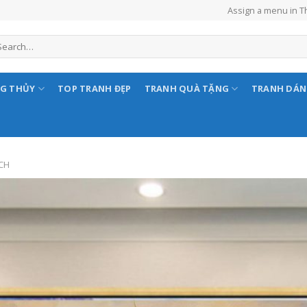
Assign a menu in 
NG THỦY
TOP TRANH ĐẸP
TRANH QUÀ TẶNG
TRANH DÁ
CH