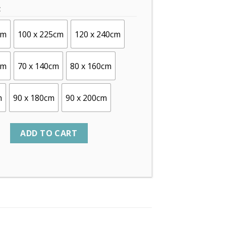
C
cm
100 x 225cm
120 x 240cm
cm
70 x 140cm
80 x 160cm
m
90 x 180cm
90 x 200cm
ADD TO CART