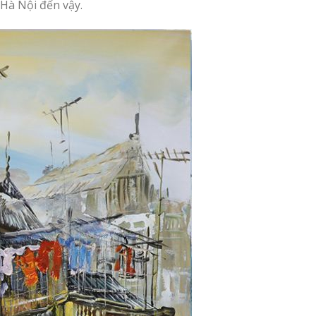
ến lạ khi nằm giữa phố thị đông đúc,
g giàn hoa giấy tím, vàng rực rỡ ngay
m xiêu xiêu đầy vẻ trầm mặc. Không quá
 Hà Nội đến vậy.