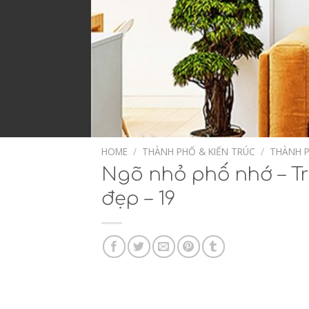
HOME
/
THÀNH PHỐ & KIẾN TRÚC
/
THÀNH P
Ngõ nhỏ phố nhớ – Tr