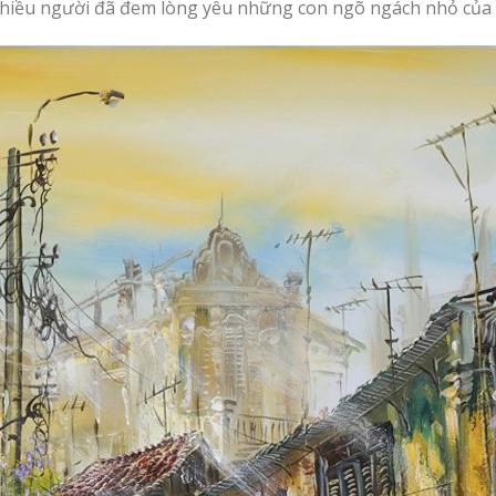
mạnh từ lần đầu tiên chiêm ngưỡng. Một con ngõ bình yên đ
hi điểm xuyến cho cái sự mơ màng, thơ mộng mà huyền ảo bằn
át nhau với tường vàng mái ngói đỏ cổ kính, rêu phong, nằ
ất nhiều người đã đem lòng yêu những con ngõ ngách nhỏ của