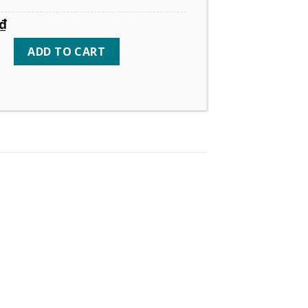
CLEAR
: 60 X 90CM
C
cm
120 x 240cm
60 x 90cm
m
80 x 160cm
90 x 180cm
₫
ADD TO CART