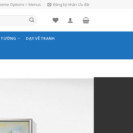
Theme Options > Menus
Đăng ký nhận Ưu đãi
N TƯỜNG
DẠY VẼ TRANH