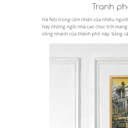
Danh mục bài viết
Tranh phố cổ – Như gợi nhớ về góc phố
Có một Hà Nội bình yên như thế
Bức tranh gợi nên một không gian bình yê
Dưới đây là một vài gợi ý về cách thiết kế n
Tranh ph
Hà Nội trong cảm nhận của nhiều người
hay những ngôi nhà cao chọc trời mang 
sống nhanh của thành phố này, bằng các