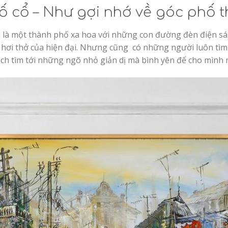
 thân quen
n, chất chứa nhiều nỗi niềm của người hoạ sĩ
ội thất và treo tranh sao cho hợp lý nhất.
ố cổ – Như gợi nhớ về góc phố 
 là một thành phố xa hoa với những con đường đèn điện sá
hơi thở của hiện đại. Nhưng cũng có những người luôn tìm c
h tìm tới những ngõ nhỏ giản dị mà bình yên để cho mình 