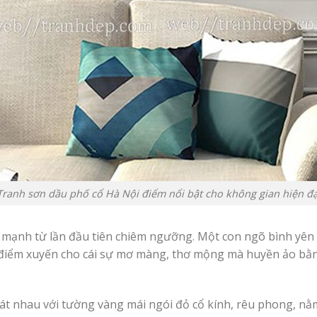
Tranh sơn dầu phố cổ Hà Nội điểm nổi bật cho không gian hiện đạ