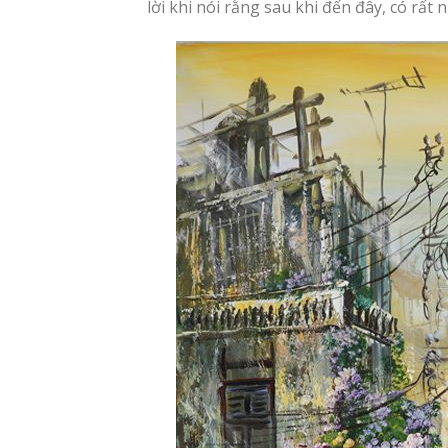
Bức
tranh sơn dầu phố cổ
gây ấn tượng 
sầm uất. Người hoạ sĩ đã rất tinh tế k
lối vào ngõ.
Sâu bên trong, từng cánh cửa nhà san s
lời khi nói rằng sau khi đến đây, có r