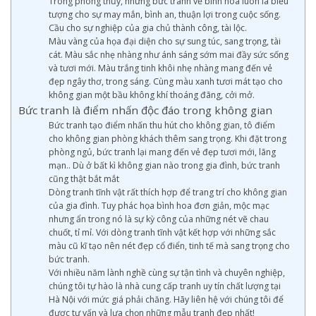
Trong phong thủy, những bức tranh vẽ bình hoa luôn là biểu
tượng cho sự may mắn, bình an, thuận lợi trong cuộc sống.
Cầu cho sự nghiệp của gia chủ thành công, tài lộc.
Màu vàng của họa đại diện cho sự sung túc, sang trọng, tài
cát. Màu sắc nhẹ nhàng như ánh sáng sớm mai đầy sức sống
và tươi mới. Màu trắng tinh khôi nhẹ nhàng mang đến vẻ
đẹp ngây thơ, trong sáng. Cùng màu xanh tươi mát tạo cho
không gian một bầu không khí thoáng đãng, cởi mở.
Bức tranh là điểm nhấn độc đáo trong không gian
Bức tranh tạo điểm nhấn thu hút cho không gian, tô điểm
cho không gian phòng khách thêm sang trọng. Khi đặt trong
phòng ngủ, bức tranh lại mang đến vẻ đẹp tươi mới, lãng
mạn.. Dù ở bất kì không gian nào trong gia đình, bức tranh
cũng thật bắt mắt
Dòng tranh tĩnh vật rất thích hợp để trang trí cho không gian
của gia đình. Tuy phác họa bình hoa đơn giản, mộc mạc
nhưng ẩn trong nó là sự kỳ công của những nét vẽ chau
chuốt, tỉ mỉ. Với dòng tranh tĩnh vật kết hợp với những sắc
màu cũ kĩ tạo nên nét đẹp cổ điển, tinh tế mà sang trọng cho
bức tranh.
Với nhiều năm lành nghề cùng sự tận tình và chuyên nghiệp,
chúng tôi tự hào là nhà cung cấp tranh uy tín chất lượng tại
Hà Nội với mức giá phải chăng. Hãy liên hệ với chúng tôi để
được tư vấn và lựa chọn những mẫu tranh đẹp nhất!