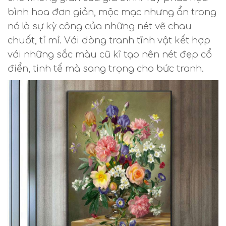
bình hoa đơn giản, mộc mạc nhưng ẩn trong
nó là sự kỳ công của những nét vẽ chau
chuốt, tỉ mỉ. Với dòng tranh tĩnh vật kết hợp
với những sắc màu cũ kĩ tạo nên nét đẹp cổ
điển, tinh tế mà sang trọng cho bức tranh.