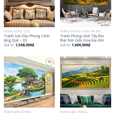
TRANH ĐỒNG QUÊ
TRANH PHONG CẢNH TÂY BẮC
Tranh Sơn Dầu Phong Cảnh
Tranh Phong cảnh Tây Bắc
làng Quê – 03
thác Bản Giốc mùa lúa chín
Giá từ:
1,568,000
₫
Giá từ:
1,600,000
₫
Add to
Add to
Wishlist
Wishlist
TRANH DÁN TƯỜNG
RUỘNG BẬC THANG