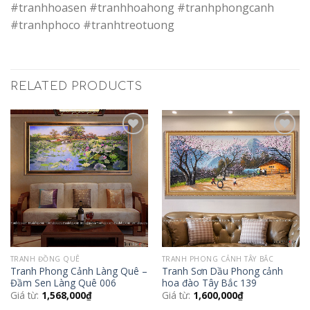
#tranhhoasen #tranhhoahong #tranhphongcanh
#tranhphoco #tranhtreotuong
RELATED PRODUCTS
Add to
Add to
Wishlist
Wishlist
TRANH ĐỒNG QUÊ
TRANH PHONG CẢNH TÂY BẮC
Tranh Phong Cảnh Làng Quê –
Tranh Sơn Dầu Phong cảnh
Đầm Sen Làng Quê 006
hoa đào Tây Bắc 139
Giá từ:
1,568,000
₫
Giá từ:
1,600,000
₫