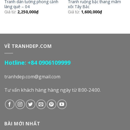
Tranh dán tường phong cảnh
Tranh ruộng bậc thang mâm
làng quê – 04
xôi Tây Bắc
Giá từ:
2,250,000
₫
Giá từ:
1,600,000
₫
VỀ TRANHDEP.COM
Hotline: +84 0906109999
tranhdep.com@gmail.com
Tư vấn khách hàng hàng ngày từ 8:00-24:00.
BÀI MỚI NHẤT