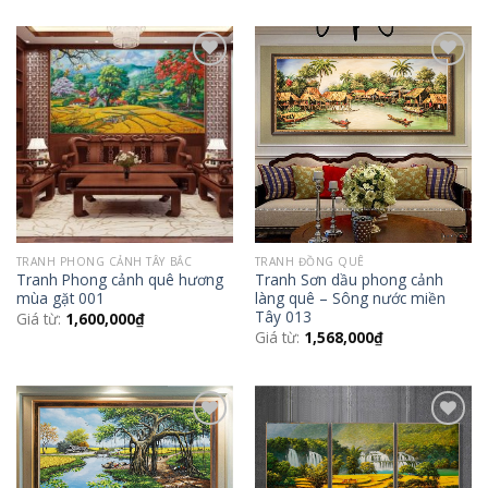
Add to
Add to
Wishlist
Wishlist
TRANH PHONG CẢNH TÂY BẮC
TRANH ĐỒNG QUÊ
Tranh Phong cảnh quê hương
Tranh Sơn dầu phong cảnh
mùa gặt 001
làng quê – Sông nước miền
Tây 013
Giá từ:
1,600,000
₫
Giá từ:
1,568,000
₫
Add to
Add to
Wishlist
Wishlist