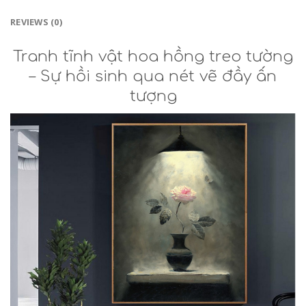
REVIEWS (0)
Tranh tĩnh vật hoa hồng treo tường
– Sự hồi sinh qua nét vẽ đầy ấn
tượng