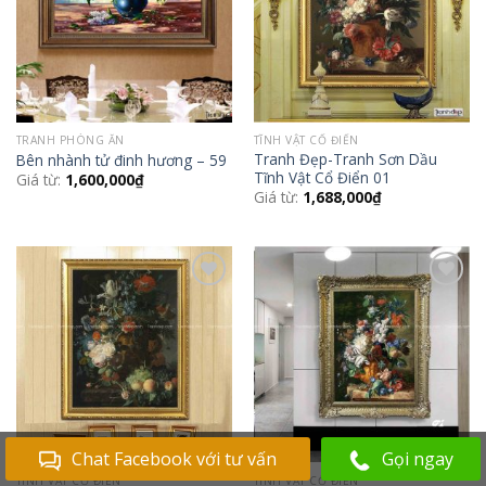
TRANH PHÒNG ĂN
TĨNH VẬT CỔ ĐIỂN
Tranh Đẹp-Tranh Sơn Dầu
Bên nhành tử đinh hương – 59
Tĩnh Vật Cổ Điển 01
Giá từ:
1,600,000
₫
Giá từ:
1,688,000
₫
Add to
Add to
Wishlist
Wishlist
Chat Facebook với tư vấn
Gọi ngay
TĨNH VẬT CỔ ĐIỂN
TĨNH VẬT CỔ ĐIỂN