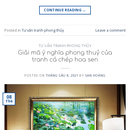
CONTINUE READING
→
Posted in
Tư vấn tranh phong thủy
Leave a comment
TƯ VẤN TRANH PHONG THỦY
Giải mã ý nghĩa phong thuỷ của
tranh cá chép hoa sen
POSTED ON
THÁNG SÁU 8, 2021
BY
SAN HOÀNG
08
Th6