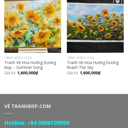
Add to
Add to
Wishlist
Wishlist
CÁNH ĐỒNG HOA
CÁNH ĐỒNG HOA
Tranh Vẽ Hoa Hướng Dương
Tranh Vẽ Hoa Hướng Dương
Đẹp – Summer Song
Reach The Sky
Giá từ:
1,600,000
₫
Giá từ:
1,600,000
₫
VỀ TRANHDEP.COM
Hotline: +84 0906109999