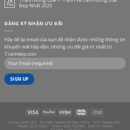
Tranh Đồng Quê – Tranh Vẽ Cánh Đồng Lúa
29
Th4
Đẹp Nhất 2023
ĐĂNG KÝ NHẬN ƯU ĐÃI
Hãy để lại email của bạn để nhận được những thông tin
khuyến mãi hấp dẫn, những ưu đãi giá trị nhất từ
Tranhdep.com
TRANH SƠN DẦU
TƯ VẤN TRANH PHONG THỦY
TOP TRANH ĐẸP
TRANH QUÀ TẶNG
TRANH DÁN TƯỜNG
DẠY VẼ TRANH
TƯ VẤN – TIN TỨC