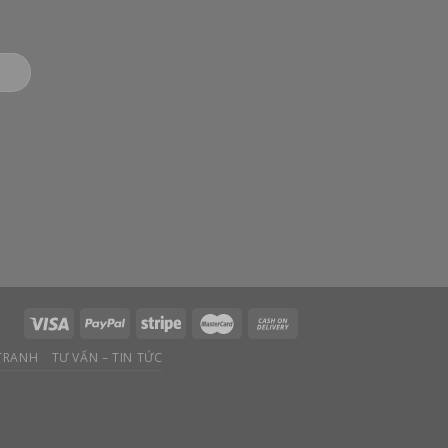
 TRANH
TƯ VẤN – TIN TỨC