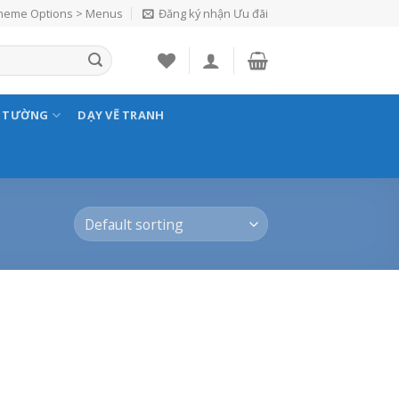
Theme Options > Menus
Đăng ký nhận Ưu đãi
N TƯỜNG
DẠY VẼ TRANH