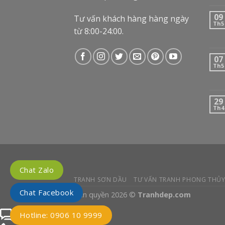
09
Tư vấn khách hàng hàng ngày
Th5
từ 8:00-24:00.
07
Th5
29
Th4
Chat Zalo
TRANH SƠN DẦU
TƯ VẤN TRANH PHONG THỦ
Chat Facebook
Bản quyền 2026 ©
Tranhdep.com
Chat Facebook với tư vấn
Hotline: 0906 10 9999