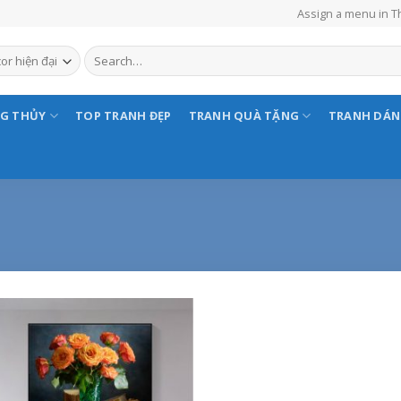
Assign a menu in 
NG THỦY
TOP TRANH ĐẸP
TRANH QUÀ TẶNG
TRANH DÁ
Add to
Wishlist