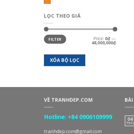
Cam
LỌC THEO GIÁ
Min
Max
Price:
0₫
—
FILTER
price
price
48,000,000₫
XÓA BỘ LỌC
VỀ TRANHDEP.COM
BÀI
Hotline: +84 0906109999
04
Th1
tranhdep.com@gmail.com