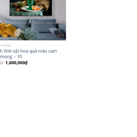
H HOA
h tĩnh vật hoa quả màu cam
 mọng – 35
từ:
1,600,000
₫