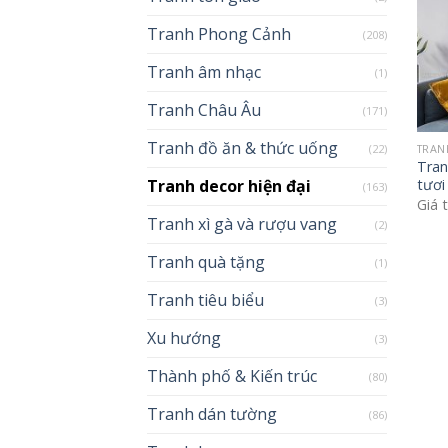
Tranh Phong Cảnh
(208)
Tranh âm nhạc
(1)
Tranh Châu Âu
(171)
Tranh đồ ăn & thức uống
(22)
TRAN
Tran
Tranh decor hiện đại
tươi
(163)
Giá 
Tranh xì gà và rượu vang
(2)
Tranh quà tặng
(1)
Tranh tiêu biểu
(3)
Xu hướng
(3)
Thành phố & Kiến trúc
(80)
Tranh dán tường
(86)