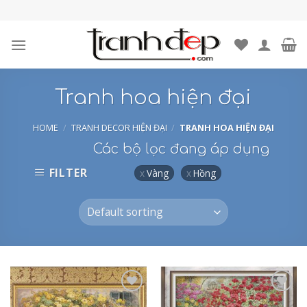
Skip
to
content
Tranh hoa hiện đại
HOME
/
TRANH DECOR HIỆN ĐẠI
/
TRANH HOA HIỆN ĐẠI
Các bộ lọc đang áp dụng
FILTER
Vàng
Hồng
Add to
Add to