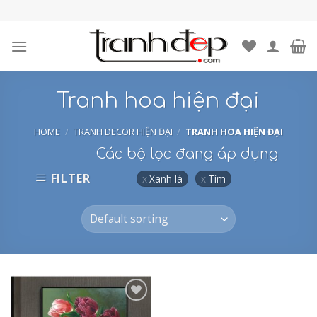
Skip
to
content
Tranh hoa hiện đại
HOME
/
TRANH DECOR HIỆN ĐẠI
/
TRANH HOA HIỆN ĐẠI
Các bộ lọc đang áp dụng
FILTER
Xanh lá
Tím
Add to