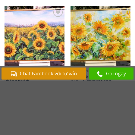
Add to
Add to
Wishlist
Wishlist
CÁNH ĐỒNG HOA
CÁNH ĐỒNG HOA
Chat Facebook với tư vấn
Gọi ngay
Tranh Hoa Hướng Dương Treo
Tranh Vẽ Hoa Hướng Dương
Phòng Khách
Đẹp – Summer Song
Giá từ:
1,600,000
₫
Giá từ:
1,600,000
₫
Add to
Wishlist