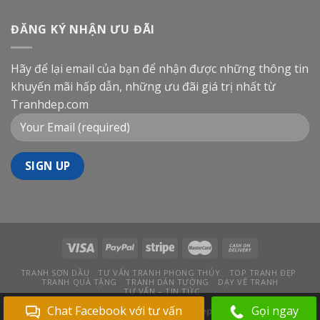
ĐĂNG KÝ NHẬN ƯU ĐÃI
Hãy để lại email của bạn để nhận được những thông tin
khuyến mãi hấp dẫn, những ưu đãi giá trị nhất từ
Tranhdep.com
TRANH SƠN DẦU
TƯ VẤN TRANH PHONG THỦY
TOP TRANH ĐẸP
TRANH QUÀ TẶNG
TRANH DÁN TƯỜNG
DẠY VẼ TRANH
TƯ VẤN – TIN TỨC
Chat Facebook với tư vấn
Gọi ngay
Bản quyền 2026 ©
Tranhdep.com