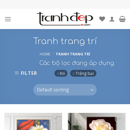
Skip
to
content
Tranh trang trí
HOME
/
TRANH TRANG TRÍ
Các bộ lọc đang áp dụng
FILTER
Đỏ
Trắng bạc
Add to
Add to