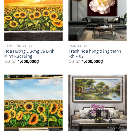
Wishlist
Wishlist
CÁNH ĐỒNG HOA
TRANH HOA
Hoa Hướng Dương Vẽ Bình
Tranh hoa hồng trắng thanh
Minh Rực Nắng
lịch – 02
Giá từ:
1,600,000
₫
Giá từ:
1,600,000
₫
Add to
Add to
Wishlist
Wishlist