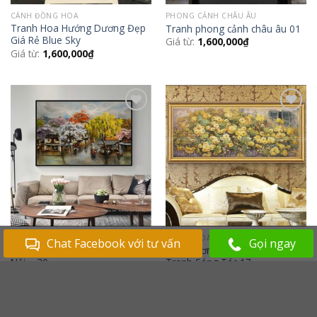
CÁNH ĐỒNG HOA
PHONG CẢNH CHÂU ÂU
Tranh Hoa Hướng Dương Đẹp
Tranh phong cảnh châu âu 01
Giá Rẻ Blue Sky
Giá từ:
1,600,000
₫
Giá từ:
1,600,000
₫
Add to
Add to
Wishlist
Wishlist
PHỐ CỔ HÀ NỘI
TRANH HOA
Chat Facebook với tư vấn
Gọi ngay
Tranh phong cảnh phố cổ Hà
Tranh Sơn Dầu Hoa Hồng –
Nội – 30
Tranh Sáng Tác 17
Giá từ:
1,600,000
₫
26,000,000
₫