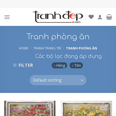
Skip
to
content
Tranh phòng ăn
HOME
/
TRANH TRANG TRÍ
/
TRANH PHÒNG ĂN
Các bộ lọc đang áp dụng
FILTER
Hồng
Tím
Add to
Add to