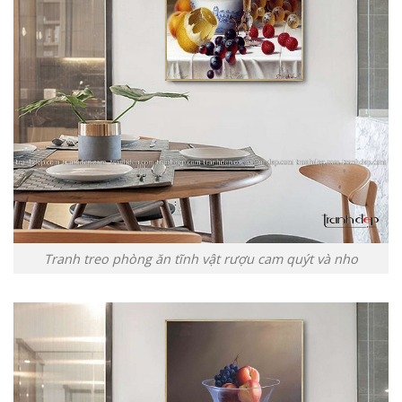
Tranh treo phòng ăn tĩnh vật rượu cam quýt và nho