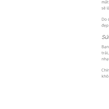
mất 
sẽ l
Do 
đẹp 
Sứ
Bạn
trả
nhạ
Chí
khô