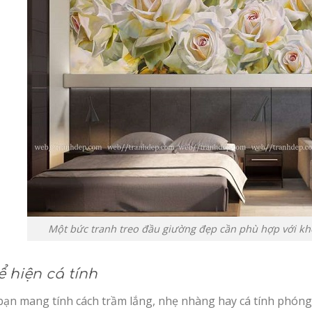
Một bức tranh treo đầu giường đẹp cần phù hợp với kh
ể hiện cá tính
bạn mang tính cách trầm lắng, nhẹ nhàng hay cá tính phón