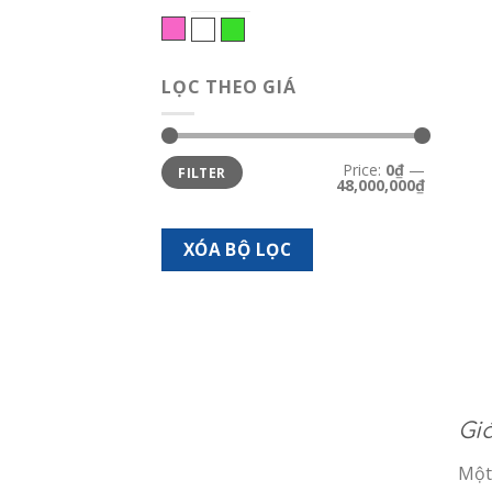
Hồng
Trắng bạc
Xanh lá
LỌC THEO GIÁ
Min
Max
Price:
0₫
—
FILTER
price
price
48,000,000₫
XÓA BỘ LỌC
Gi
Một