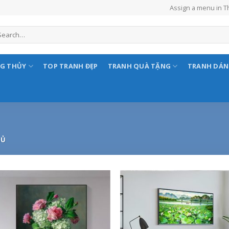
Assign a menu in 
NG THỦY
TOP TRANH ĐẸP
TRANH QUÀ TẶNG
TRANH DÁ
GỦ
Add to
Add
Wishlist
Wish