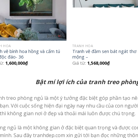
H HOA
TRANH HOA
h vẽ bình hoa hồng và cẩm tú
Tranh vẽ đầm sen bát ngát thơ
độc đáo- 36
mộng –
từ:
1,600,000
₫
Giá từ:
1,568,000
₫
Bật mí lợi ích của tranh treo phòng
nh treo phòng ngủ là một ý tưởng đặc biệt góp phần tạo n
 bạn. Với cuộc sống hiện đại ngày nay nhu cầu của con ngườ
thì không gian nơi ở đẹp và thoải mái luôn được chú trọng.
ng ngủ là một không gian ở đặc biệt quan trọng và được co
 mình. Sau đây tranhdep.com xin gửi tới bạn đọc những thôn