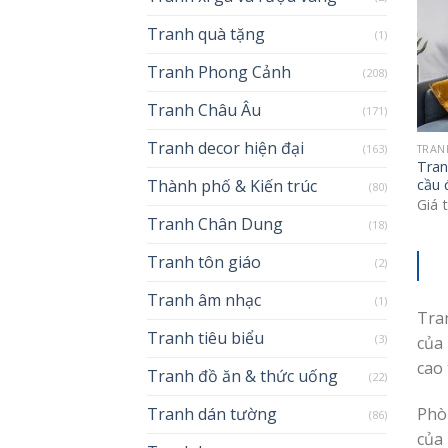
Tranh quà tặng
(1)
Tranh Phong Cảnh
(208)
Tranh Châu Âu
(171)
Tranh decor hiện đại
(163)
TRAN
Tran
Thành phố & Kiến trúc
cầu 
(80)
Giá 
Tranh Chân Dung
(18)
Tranh tôn giáo
(2)
Tranh âm nhạc
(1)
Tra
Tranh tiêu biểu
(3)
của
cao 
Tranh đồ ăn & thức uống
(22)
Tranh dán tường
Phò
(86)
của