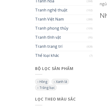
Tranh hoa
(268)
ngủ
Tranh nghệ thuật
(102)
Nh
Tranh Việt Nam
(288)
Tranh phong thủy
(109)
Tranh tĩnh vật
(95)
Tranh trang trí
(828)
Thể loại khác
(7)
BỘ LỌC SẢN PHẨM
Hồng
Xanh lá
Trắng bạc
LỌC THEO MÀU SẮC