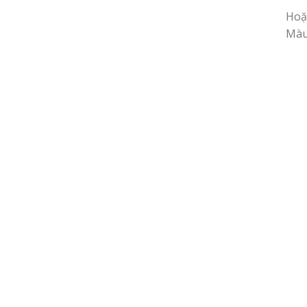
Hoặ
Màu