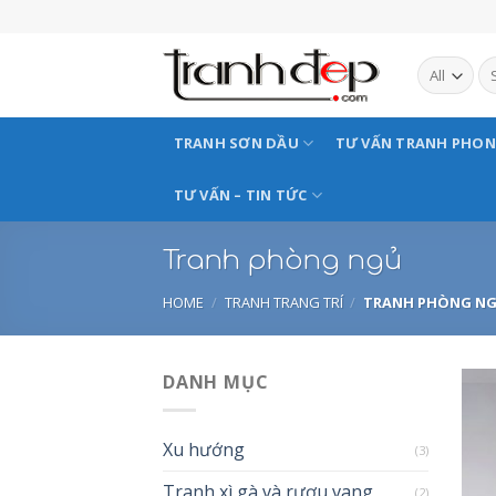
Skip
to
content
TRANH SƠN DẦU
TƯ VẤN TRANH PHO
TƯ VẤN – TIN TỨC
Tranh phòng ngủ
HOME
/
TRANH TRANG TRÍ
/
TRANH PHÒNG N
DANH MỤC
Xu hướng
(3)
Tranh xì gà và rượu vang
(2)