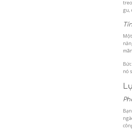
treo
gu, 
Tí
Một
năng
mãn
Bức
nó s
Lự
Ph
Bạn 
ngào
công