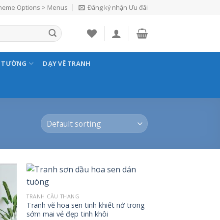
Theme Options > Menus
Đăng ký nhận Ưu đãi
N TƯỜNG
DẠY VẼ TRANH
 to
Add to
TRANH CẦU THANG
list
Wishlist
Tranh vẽ hoa sen tinh khiết nở trong
sớm mai vẻ đẹp tinh khôi