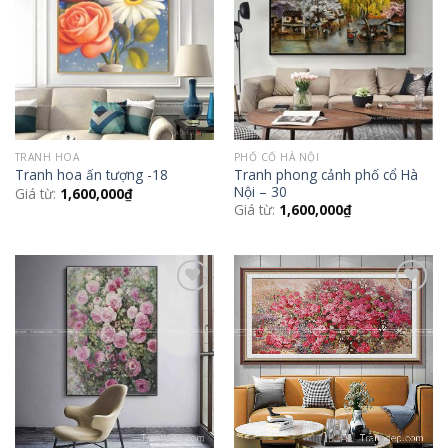
Wishlist
Wishlist
TRANH HOA
PHỐ CỔ HÀ NỘI
Tranh phong cảnh phố cổ Hà
Tranh hoa ấn tượng -18
Nội – 30
Giá từ:
1,600,000
₫
Giá từ:
1,600,000
₫
Add to
Add to
Wishlist
Wishlist