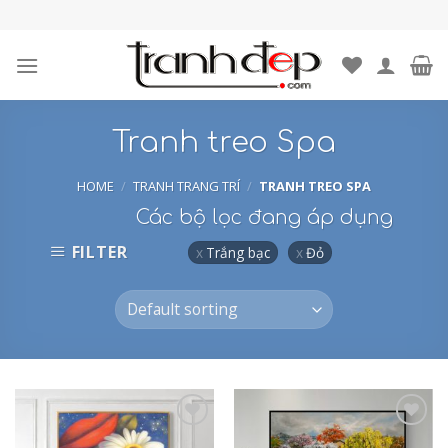
Skip
to
content
Tranh treo Spa
HOME
/
TRANH TRANG TRÍ
/
TRANH TREO SPA
Các bộ lọc đang áp dụng
FILTER
Trắng bạc
Đỏ
Add to
Add to