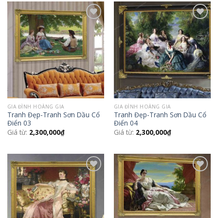
Add to
Add to
Wishlist
Wishlist
GIA ĐÌNH HOÀNG GIA
GIA ĐÌNH HOÀNG GIA
Tranh Đẹp-Tranh Sơn Dầu Cổ
Tranh Đẹp-Tranh Sơn Dầu Cổ
Điển 03
Điển 04
Giá từ:
2,300,000
₫
Giá từ:
2,300,000
₫
Add to
Add to
Wishlist
Wishlist