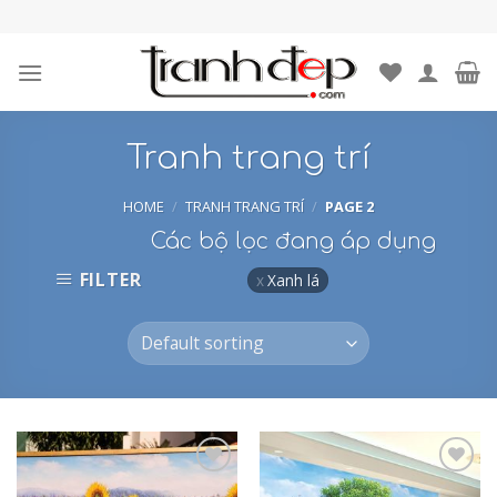
Skip
to
content
Tranh trang trí
HOME
/
TRANH TRANG TRÍ
/
PAGE 2
Các bộ lọc đang áp dụng
FILTER
Xanh lá
Add to
Add to