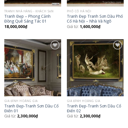
TRANH NHÀ HÀNG - KHÁCH SẠN
PHỐ CỔ HÀ NỘI
Tranh Đẹp – Phong Cảnh
Tranh Đẹp Tranh Sơn Dầu Phố
Đồng Quê Sáng Tác 01
Cổ Hà Nội – Nhà Và Ngõ
18,000,000
₫
Giá từ:
1,600,000
₫
Add to
Add to
Wishlist
Wishlist
GIA ĐÌNH HOÀNG GIA
GIA ĐÌNH HOÀNG GIA
Tranh Đẹp-Tranh Sơn Dầu Cổ
Tranh Đẹp-Tranh Sơn Dầu Cổ
Điển 01
Điển 02
Giá từ:
2,300,000
₫
Giá từ:
2,300,000
₫