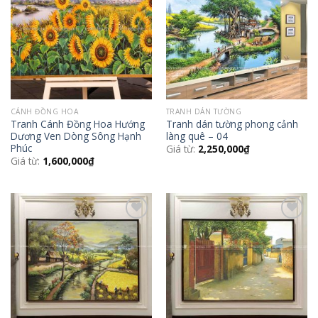
Wishlist
Wishlist
CÁNH ĐỒNG HOA
TRANH DÁN TƯỜNG
Tranh Cánh Đồng Hoa Hướng
Tranh dán tường phong cảnh
Dương Ven Dòng Sông Hạnh
làng quê – 04
Phúc
Giá từ:
2,250,000
₫
Giá từ:
1,600,000
₫
Add to
Add to
Wishlist
Wishlist