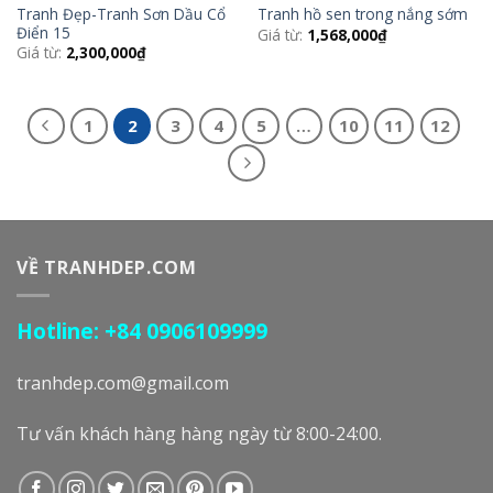
Tranh Đẹp-Tranh Sơn Dầu Cổ
Tranh hồ sen trong nắng sớm
Điển 15
Giá từ:
1,568,000
₫
Giá từ:
2,300,000
₫
1
2
3
4
5
…
10
11
12
VỀ TRANHDEP.COM
Hotline: +84 0906109999
tranhdep.com@gmail.com
Tư vấn khách hàng hàng ngày từ 8:00-24:00.