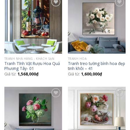
Add to
Add to
Wishlist
Wishlist
TRANH NHÀ HÀNG - KHÁCH SẠN
TRANH HOA
Tranh Tĩnh Vật Rượu Hoa Quả
Tranh treo tường bình hoa đẹp
Phương Tây- 01
tinh khôi – 41
Giá từ:
1,568,000
₫
Giá từ:
1,600,000
₫
Add to
Add to
Wishlist
Wishlist