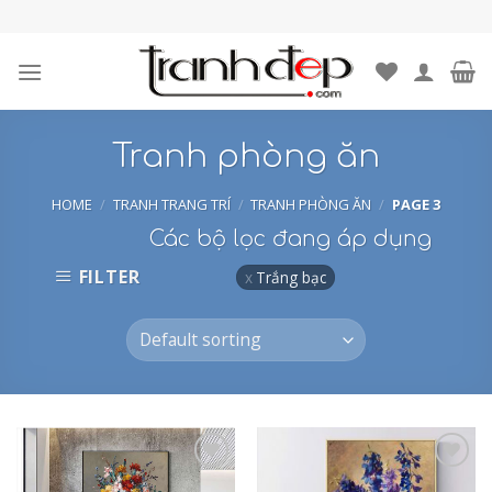
Skip
to
content
Tranh phòng ăn
HOME
/
TRANH TRANG TRÍ
/
TRANH PHÒNG ĂN
/
PAGE 3
Các bộ lọc đang áp dụng
FILTER
Trắng bạc
Add to
Add to