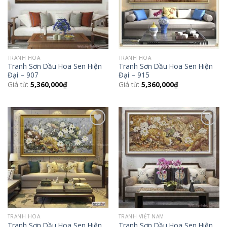
TRANH HOA
TRANH HOA
Tranh Sơn Dầu Hoa Sen Hiện
Tranh Sơn Dầu Hoa Sen Hiện
Đại – 907
Đại – 915
Giá từ:
5,360,000
₫
Giá từ:
5,360,000
₫
Add to
Add to
Wishlist
Wishlist
TRANH HOA
TRANH VIỆT NAM
Tranh Sơn Dầu Hoa Sen Hiện
Tranh Sơn Dầu Hoa Sen Hiện