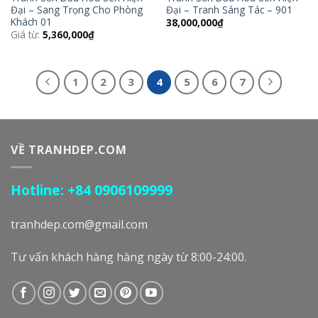
Đại – Sang Trọng Cho Phòng
Đại – Tranh Sáng Tác – 901
Khách 01
38,000,000
₫
Giá từ:
5,360,000
₫
1
2
3
4
5
6
7
VỀ TRANHDEP.COM
Hotline: +84 0906109999
tranhdep.com@gmail.com
Tư vấn khách hàng hàng ngày từ 8:00-24:00.