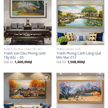
Add to
Add to
Wishlist
Wishlist
TRANH PHONG CẢNH TÂY BẮC
TRANH ĐỒNG QUÊ
Tranh Sơn Dầu Phong cảnh
Tranh Phong Cảnh Làng Quê
Tây Bắc – 05
Mộc Mạc 012
Giá từ:
1,600,000
₫
Giá từ:
1,568,000
₫
Add to
Add to
Wishlist
Wishlist