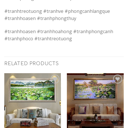
#tranhtreotuong #tranhve #phongcanhlangque
#tranhhoasen #tranhphongthuy
#tranhhoasen #tranhhoahong #tranhphongcanh
#tranhphoco #tranhtreotuong
RELATED PRODUCTS
Add to
Add to
Wishlist
Wishlist