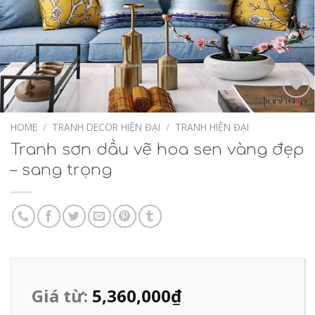
Add to
Wishlist
HOME
/
TRANH DECOR HIỆN ĐẠI
/
TRANH HIỆN ĐẠI
Tranh sơn dầu vẽ hoa sen vàng đẹp
– sang trọng
Giá từ:
5,360,000
₫