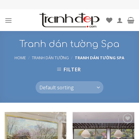
Skip
to
content
Tranh dán tường Spa
HOME
/
TRANH DÁN TƯỜNG
/
TRANH DÁN TƯỜNG SPA
FILTER
Add to
Add to
Wishlist
Wishlist