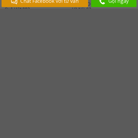
Chat Facebook với tư vấn
Gọi ngay
Tranh 3D Dán Tường Làng
Tranh 3D Dán Tường Phố Cổ
Quê Việt 002
Hà Nội 02
Giá từ:
2,250,000
₫
Giá từ:
2,250,000
₫
Add to
Add to
Wishlist
Wishlist
TRANH DÁN TƯỜNG
TRANH DÁN TƯỜNG
Tranh 3D Dán Tường Phong
Tranh 3D Dán Tường phong
Cảnh Đẹp 2023
Cảnh Miền Tây 2023
Giá từ:
2,250,000
₫
Giá từ:
2,250,000
₫